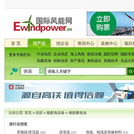
首 页
找产品
找企业
资讯中心
采购中心
项目
行业动态
企业动态
海上风电
政策法规
园区招商
国际市
更多专题栏目:
拟建风场
招标信息
投产喜讯
测风选址
风能技术
名品介
当前位置:
首页
»
供应
»
输配电设备
»
储能蓄电池
按行业浏览
变频器/变流器
逆变器
母线、电缆及绝缘材料
(26)
(13)
(13)