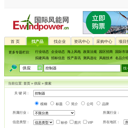
首 页
找产品
找企业
资讯中心
采购中心
项目
行业动态
企业动态
海上风电
政策法规
园区招商
国际市
更多专题栏目:
拟建风场
招标信息
投产喜讯
测风选址
风能技术
名品介
当前位置:
首页
»
供应
»
搜索
关 键 词：
模糊
标题
简介
公司
品牌
所属行业：
所属行业：
信息类型：
所在地区：
标价
图片
VIP