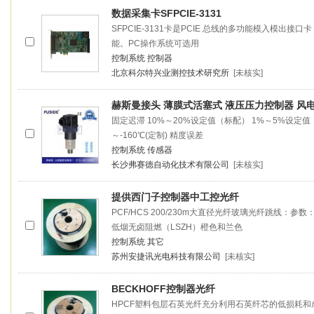
数据采集卡SFPCIE-3131
SFPCIE-3131卡是PCIE 总线的多功能模入模出
能。PC操作系统可选用
控制系统
控制器
北京科尔特兴业测控技术研究所
[未核实]
赫斯曼接头 薄膜式活塞式 液压压力
控制器
风电
固定迟滞 10%～20%设定值（标配） 1%～5%设定值（
～-160℃(定制) 精度误差
控制系统
传感器
长沙弗赛德自动化技术有限公司
[未核实]
提供西门子
控制器
中工控光纤
PCF/HCS 200/230m大直径光纤玻璃光纤跳线：参数：衰
低烟无卤阻燃（LSZH）橙色和兰色
控制系统
其它
苏州安捷讯光电科技有限公司
[未核实]
BECKHOFF
控制器
光纤
HPCF塑料包层石英光纤充分利用石英纤芯的低损耗