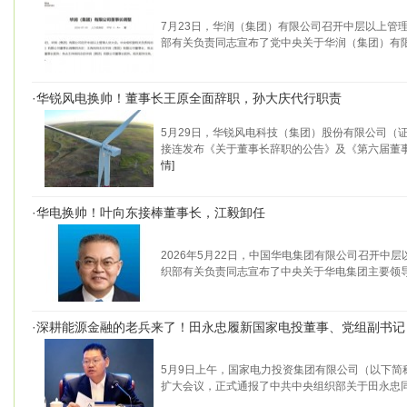
7月23日，华润（集团）有限公司召开中层以上管
部有关负责同志宣布了党中央关于华润（集团）有
·
华锐风电换帅！董事长王原全面辞职，孙大庆代行职责
5月29日，华锐风电科技（集团）股份有限公司（证券
接连发布《关于董事长辞职的公告》及《第六届董
情]
·
华电换帅！叶向东接棒董事长，江毅卸任
2026年5月22日，中国华电集团有限公司召开中
织部有关负责同志宣布了中央关于华电集团主要领
·
深耕能源金融的老兵来了！田永忠履新国家电投董事、党组副书记
5月9日上午，国家电力投资集团有限公司（以下简
扩大会议，正式通报了中共中央组织部关于田永忠