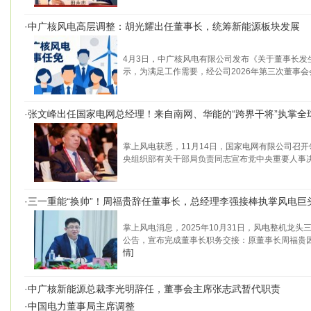
·
中广核风电高层调整：胡光耀出任董事长，统筹新能源板块发展
4月3日，中广核风电有限公司发布《关于董事长发
示，为满足工作需要，经公司2026年第三次董事
·
张文峰出任国家电网总经理！来自南网、华能的“跨界干将”执掌全
掌上风电获悉，11月14日，国家电网有限公司召
央组织部有关干部局负责同志宣布党中央重要人事
·
三一重能“换帅”！周福贵辞任董事长，总经理李强接棒执掌风电巨
掌上风电消息，2025年10月31日，风电整机龙头三一
公告，宣布完成董事长职务交接：原董事长周福贵
情]
·
中广核新能源总裁李光明辞任，董事会主席张志武暂代职责
·
中国电力董事局主席调整