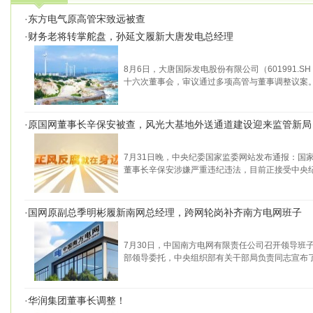
·
东方电气原高管宋致远被查
·
财务老将转掌舵盘，孙延文履新大唐发电总经理
8月6日，大唐国际发电股份有限公司（601991.SH /
十六次董事会，审议通过多项高管与董事调整议案。
·
原国网董事长辛保安被查，风光大基地外送通道建设迎来监管新局
7月31日晚，中央纪委国家监委网站发布通报：国
董事长辛保安涉嫌严重违纪违法，目前正接受中央
·
国网原副总季明彬履新南网总经理，跨网轮岗补齐南方电网班子
7月30日，中国南方电网有限责任公司召开领导班
部领导委托，中央组织部有关干部局负责同志宣布
·
华润集团董事长调整！