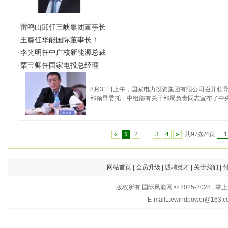
·
雷鸣山卸任三峡集团董事长
·
王葵任华能国际董事长！
·
李光明任中广核新能源总裁
·
栗宝卿任国家电投总经理
8月31日上午，国家电力投资集团有限公司召开领
部领导委托，中组部有关干部局负责同志宣布了中
«
1
2
…
3
4
»
共97条/4页
网站首页
|
会员升级
|
诚聘英才
|
关于我们
|
版权所有 国际风能网 © 2025-202
E-mailL:ewindpower@163