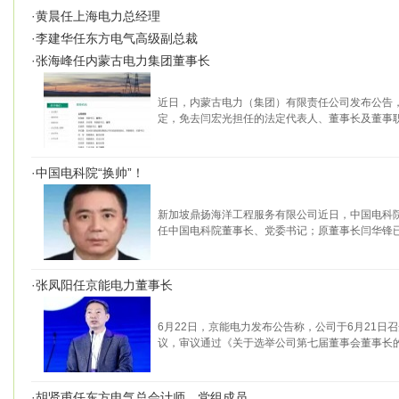
·
黄晨任上海电力总经理
·
李建华任东方电气高级副总裁
·
张海峰任内蒙古电力集团董事长
近日，内蒙古电力（集团）有限责任公司发布公告
定，免去闫宏光担任的法定代表人、董事长及董事职务
·
中国电科院“换帅”！
新加坡鼎扬海洋工程服务有限公司近日，中国电科
任中国电科院董事长、党委书记；原董事长闫华锋
·
张凤阳任京能电力董事长
6月22日，京能电力发布公告称，公司于6月21日
议，审议通过《关于选举公司第七届董事会董事长
·
胡贤甫任东方电气总会计师、党组成员