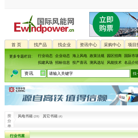
首 页
找产品
找企业
资讯中心
采购中心
项目
行业动态
企业动态
海上风电
政策法规
园区招商
国际市
更多专题栏目:
拟建风场
招标信息
投产喜讯
测风选址
风能技术
名品介
按
风电书籍
其它书籍
(28)
(4)
分
类
行业书屋