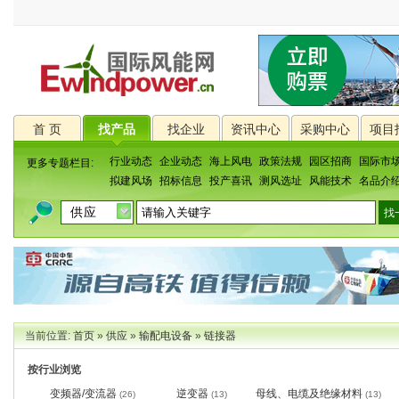
首 页
找产品
找企业
资讯中心
采购中心
项目
行业动态
企业动态
海上风电
政策法规
园区招商
国际市
更多专题栏目:
拟建风场
招标信息
投产喜讯
测风选址
风能技术
名品介
当前位置:
首页
»
供应
»
输配电设备
»
链接器
按行业浏览
变频器/变流器
逆变器
母线、电缆及绝缘材料
(26)
(13)
(13)