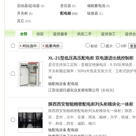
启动器/起动器
变压器
储能蓄电池
(5)
(5)
(5)
开关柜
配电箱
链接器
(6)
(10)
(1)
其它
(23)
全部
供应
提供服务
供应二手
提供加工
提供合
标价
图片
VIP
XL-21型低压高压配电柜 双电源进出线控制柜
是否支持加工定制：是额定绝缘电压：6.3V应用场景
开关柜额定频率：50Hz外形及安装方式：立柜式防护等
钢
输配电设备
配电箱
江苏佳源日盛实业发展有限公司
[未核实]
陕西西安智能精密配电柜列头柜模块化一体柜
陕西西安智能精密配电柜列头柜模块化一体柜）陕西，
庆，贵州，汉中，安康，商洛，榆林，兴平，韩城，华
平，阎良，西安，咸阳，铜川
输配电设备
配电箱