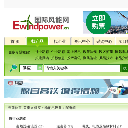
首 页
找产品
找企业
资讯中心
采购中心
项目
行业动态
企业动态
海上风电
政策法规
园区招商
国际市
更多专题栏目:
拟建风场
招标信息
投产喜讯
测风选址
风能技术
名品介
当前位置:
首页
»
供应
»
输配电设备
»
配电箱
按行业浏览
变频器/变流器
逆变器
母线、电缆及绝缘材料
(26)
(13)
(13)