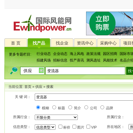
首 页
找产品
找企业
资讯中心
采购中心
项目
行业动态
企业动态
海上风电
政策法规
园区招商
国际市
更多专题栏目:
拟建风场
招标信息
投产喜讯
测风选址
风能技术
名品介
当前位置:
首页
»
供应
»
搜索
关 键 词：
模糊
标题
简介
公司
品牌
所属行业：
所属行业：
信息类型：
所在地区：
标价
图片
VIP