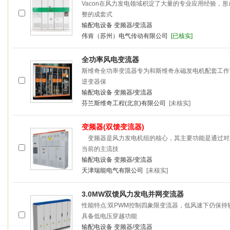
Vacon在风力发电领域积淀了大量的专业应用经验，
整的成套式
输配电设备
变频器/变流器
伟肯（苏州）电气传动有限公司
[已核实]
全功率风电
变流器
斯维奇全功率
变流器
专为和斯维奇永磁发电机配套工作
逆变器保
输配电设备
变频器/变流器
芬兰斯维奇工程(北京)有限公司
[未核实]
变频器(双馈
变流器
)
变频器是风力发电机组的核心，其主要功能是通过对
当前的主流技
输配电设备
变频器/变流器
天津瑞能电气有限公司
[未核实]
3.0MW双馈风力发电并网
变流器
性能特点:双PWM控制四象限
变流器
，低风速下仍保持
具备低电压穿越功能
输配电设备
变频器/变流器