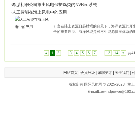
·
希腊初创公司推出风电保护鸟类的NVBird系统
·
人工智能在海上风电中的应用
引言在陆上资源日趋枯竭的背景下，海洋资源的开
全的重要途径。海洋风能是可再生能源供应体系的
«
1
2
…
3
4
5
6
7
…
13
14
»
共4
网站首页
|
会员升级
|
诚聘英才
|
关于我们
|
版权所有 国际风能网 © 2025-202
E-mailL:ewindpower@163