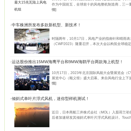
作为中国前五，全球前十的风电整机制造商，三一
情]
·
中车株洲所发布多款新机型、新技术！
时隔两年，10月17日，风电产业的指南针和晴雨
（CWP2023）隆重召开，本次大会以构筑全球稳
·
运达股份推出15MW海鹰平台和9MW海鹞平台两款海上机型！
10月17日，2023年北京国际风能大会暨展览会（C
展览中心（顺义馆）盛大启幕。来自风电行业上下
情]
·
倾斜式单叶片浮式风机，迷你型样机测试！
近日，日本商船三井株式会社（MOL）入股荷兰初创公
后者加速研发其倾斜式单叶片浮式风机设计。Touch