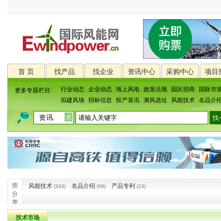
首 页
找产品
找企业
资讯中心
采购中心
项目
行业动态
企业动态
海上风电
政策法规
园区招商
国际市
更多专题栏目:
拟建风场
招标信息
投产喜讯
测风选址
风能技术
名品介
按
风能技术
名品介绍
产品专利
(333)
(58)
(23)
分
类
技术市场