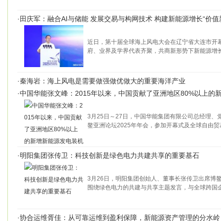
·
田庆军：融合AI与储能 发展交易与构网技术 构建新能源增长“价值
近日，第十届全球海上风电大会在辽宁省大连市开幕
府、业界及学界代表齐聚，共商新形势下新能源增
·
秦海岩：海上风电是需要做强做优做大的重要海洋产业
·
中国华能张文峰：2015年以来，中国贡献了亚洲地区80%以上的
3月25日～27日，中国华能集团有限公司总经理
鳌亚洲论坛2025年年会，参加开幕式及全球自由
·
明阳集团张传卫：科技创新是绿色电力共建共享的重要基石
3月26日，明阳集团创始人、董事长张传卫出席博鳌
围绕绿色电力的共建与共享主题发言，与全球跨国
·
协合运维胥佳：从可靠运维到盈利保障，新能源资产管理的分水岭