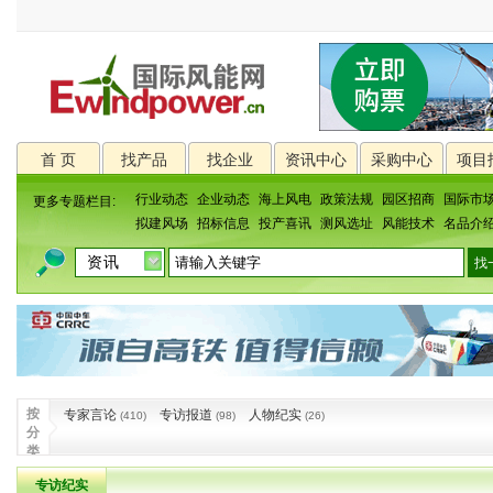
首 页
找产品
找企业
资讯中心
采购中心
项目
行业动态
企业动态
海上风电
政策法规
园区招商
国际市
更多专题栏目:
拟建风场
招标信息
投产喜讯
测风选址
风能技术
名品介
按
专家言论
专访报道
人物纪实
(410)
(98)
(26)
分
类
专访纪实