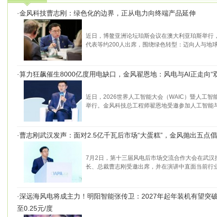
·
金风科技曹志刚：绿色化的边界，正从电力向终端产品延伸
近日，博鳌亚洲论坛珀斯会议在澳大利亚珀斯举行
代表等约200人出席，围绕绿色转型：迈向人与地
·
算力狂飙催生8000亿度用电缺口，金风翟恩地：风电与AI正走向“
近日，2026世界人工智能大会（WAIC）暨人工
举行。金风科技总工程师翟恩地受邀参加人工智能
·
曹志刚武汉发声：面对2.5亿千瓦后市场“大蛋糕”，金风抛出五点
7月2日，第十三届风电后市场交流合作大会在武汉
长、总裁曹志刚受邀出席，并在演讲中直面当前行
·
深远海风电将成主力！明阳智能张传卫：2027年起年装机有望突破
至0.25元/度