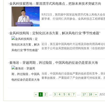
·
金风科技翟恩地：厘清漂浮式风电痛点，把脉未来技术突破方向
9月21日，第四届中国深远海漂浮式海上风电大会
家学者、行业同仁共同参会。金风科技总工程师翟
·
金风科技阎闯：定制化抗冰冻方案，解决风电行业“季节性难题”
近日，第五届中国风电叶片运维及回收利用高峰论
全资子公司金风慧能副总经理阎闯发表《在役机组
·
秦海岩：穿越周期，跨过险阻，中国风电的征途仍是星辰大海
当前，中国风电行业面临严重的低价恶性竞争，突
量事故频发，严重阻碍了产业的健康可持续发展。
«
1
2
…
3
4
5
6
7
…
17
18
»
共5