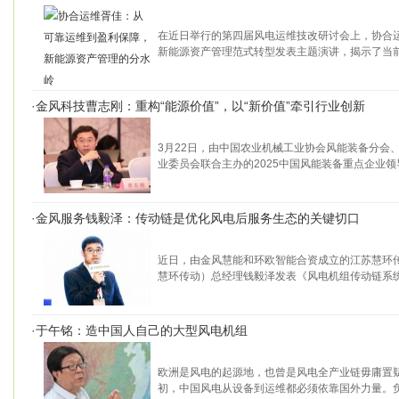
在近日举行的第四届风电运维技改研讨会上，协合
新能源资产管理范式转型发表主题演讲，揭示了当
·
金风科技曹志刚：重构“能源价值”，以“新价值”牵引行业创新
3月22日，由中国农业机械工业协会风能装备分会
业委员会联合主办的2025中国风能装备重点企业领
·
金风服务钱毅泽：传动链是优化风电后服务生态的关键切口
近日，由金风慧能和环欧智能合资成立的江苏慧环
慧环传动）总经理钱毅泽发表《风电机组传动链系
·
于午铭：造中国人自己的大型风电机组
欧洲是风电的起源地，也曾是风电全产业链毋庸置疑
初，中国风电从设备到运维都必须依靠国外力量。负