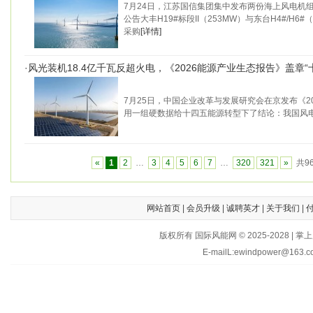
7月24日，江苏国信集团集中发布两份海上风电机
公告大丰H19#标段II（253MW）与东台H4#/H6
采购
[详情]
·
风光装机18.4亿千瓦反超火电，《2026能源产业生态报告》盖章“
7月25日，中国企业改革与发展研究会在京发布《2
用一组硬数据给十四五能源转型下了结论：我国风
«
1
2
…
3
4
5
6
7
…
320
321
»
共96
网站首页
|
会员升级
|
诚聘英才
|
关于我们
|
版权所有 国际风能网 © 2025-202
E-mailL:ewindpower@163