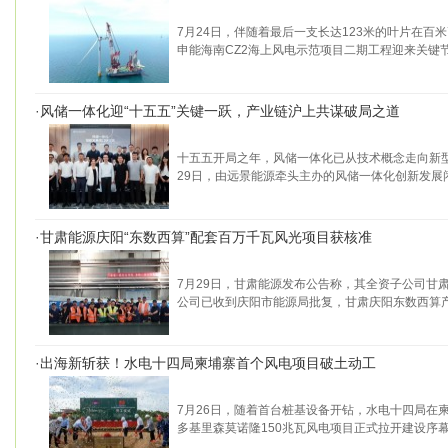
7月24日，伴随着最后一支长达123米的叶片在百
申能海南CZ2海上风电示范项目二期工程迎来关键
·
风储一体化迎“十五五”关键一跃，产业链沪上共谋破局之道
十五五开局之年，风储一体化已从技术概念走向新
29日，由远景能源牵头主办的风储一体化创新发展
·
甘肃能源庆阳“东数西算”配套百万千瓦风光项目获核准
7月29日，甘肃能源发布公告称，其全资子公司甘
公司已收到庆阳市能源局批复，甘肃庆阳东数西算
·
出海新斩获！水电十四局柬埔寨首个风电项目破土动工
7月26日，随着首台桩基设备开钻，水电十四局在
多基里森莫诺隆150兆瓦风电项目正式拉开建设序