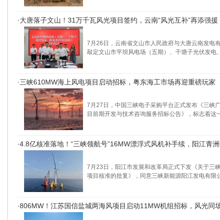
·
大唐落子文山！31万千瓦风光项目签约，云南“风光互补”再添强援
7月26日，云南省文山市人民政府与大唐云南发电
敲定文山市平坝风电场（五期）、干塘子光伏发电
·
三峡610MW海上风电项目启动招标，粤东海工市场再迎重磅玩家
7月27日，中国三峡电子采购平台正式发布《三峡
目前期开发与技术咨询服务招标公告》，标志着这
·
4.8亿核准落地！“三峡领航号”16MW漂浮式风机补手续，阳江青洲
7月23日，阳江市发展和改革局正式下发《关于三峡
项目核准的批复》，同意三峡新能源阳江发电有限
·
806MW！江苏国信盐城两海风项目启动11MW机组招标，风光同