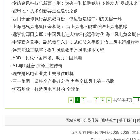
·
专访金风科技总裁曹志刚：为碳中和长跑赋能 多维发力“零碳未来”
·
翟恩地：技术创新要走在建设之前
·
西门子全球执行副总裁肖松：供应链是碳中和的关键一环
·
上海电气风电集团金孝龙： 海上风电不能重蹈陆上风电覆辙
·
远景能源田庆军：中国风电进入精细化运作时代 海上风电黄金期在
·
中际联合董事、副总裁马东升：从细节入手提升海上风电运维效率
·
远景能源王晓宇：提升风机效率是风电降本关键
·
ABB：扎根中国市场、助力中国风电
·
AT与IT融合 演绎工控传奇
·
现在是风电企业走出去最佳时机
·
三一集团：坚持全产业链定位 力争全球风电第一品牌
·
恒石基业：打造风电基材的“全球第一”
«
1
2
…
3
4
»
共98条/4页
网站首页
|
会员升级
|
诚聘英才
|
关于我们
|
版权所有 国际风能网 © 2025-202