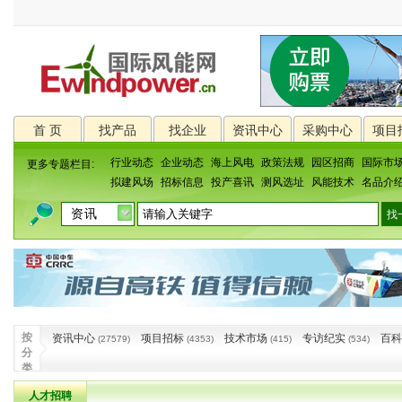
首 页
找产品
找企业
资讯中心
采购中心
项目
行业动态
企业动态
海上风电
政策法规
园区招商
国际市
更多专题栏目:
拟建风场
招标信息
投产喜讯
测风选址
风能技术
名品介
按
资讯中心
项目招标
技术市场
专访纪实
百科
(27579)
(4353)
(415)
(534)
分
类
人才招聘