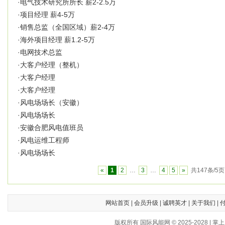
·
电气技术研究所所长 薪2-2.5万
·
项目经理 薪4-5万
·
销售总监（全国区域）薪2-4万
·
海外项目经理 薪1.2-5万
·
电网技术总监
·
大客户经理（整机）
·
大客户经理
·
大客户经理
·
风电场场长（安徽）
·
风电场场长
·
安徽合肥风电值班员
·
风电运维工程师
·
风电场场长
«
1
2
…
3
…
4
5
»
共147条/5页
网站首页
|
会员升级
|
诚聘英才
|
关于我们
|
版权所有 国际风能网 © 2025-202