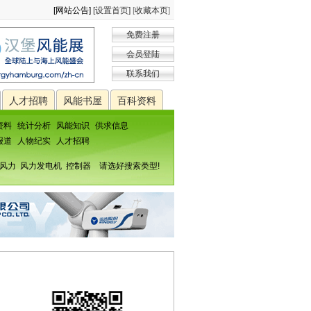
[网站公告]
[设置首页]
[
收藏本页
]
免费注册
会员登陆
联系我们
人才招聘
风能书屋
百科资料
资料
统计分析
风能知识
供求信息
报道
人物纪实
人才招聘
风力
风力发电机
控制器
请选好搜索类型!