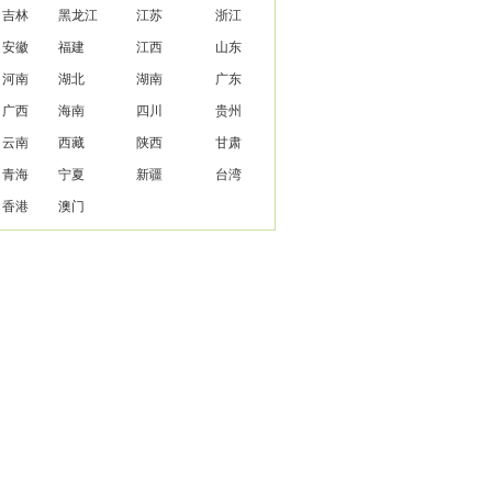
吉林
黑龙江
江苏
浙江
安徽
福建
江西
山东
河南
湖北
湖南
广东
广西
海南
四川
贵州
云南
西藏
陕西
甘肃
青海
宁夏
新疆
台湾
香港
澳门