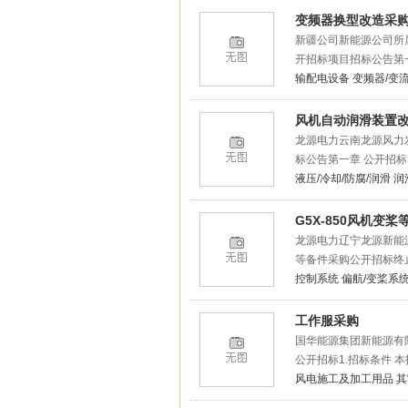
变频器换型改造采
新疆公司新能源公司所
开招标项目招标公告第一
输配电设备
变频器/变
风机自动润滑装置
龙源电力云南龙源风力
标公告第一章 公开招标
液压/冷却/防腐/润滑
润
G5X-850风机变
龙源电力辽宁龙源新能源
等备件采购公开招标终
控制系统
偏航/变桨系
工作服采购
国华能源集团新能源有
公开招标1.招标条件 
风电施工及加工用品
其