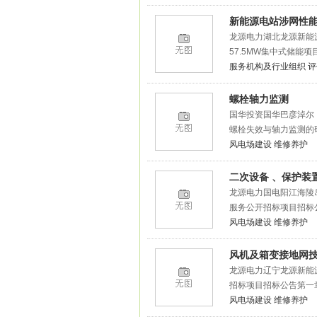
新能源电站涉网性
龙源电力湖北龙源新能
57.5MW集中式储能
服务机构及行业组织
评
螺栓轴力监测
国华投资国华巴彦淖尔
螺栓失效与轴力监测的
风电场建设
维修养护
二次设备 、保护装
龙源电力国电阳江海陵
服务公开招标项目招标公
风电场建设
维修养护
风机及箱变接地网
龙源电力辽宁龙源新能
招标项目招标公告第一章
风电场建设
维修养护