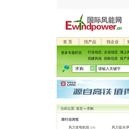
首 页
找产品
找企业
行业动态
企业动态
海上
更多专题栏目:
拟建风场
招标信息
投产
当前位置:
首页
»
求购
按行业浏览
风力发电机组
风力提水/
(16)