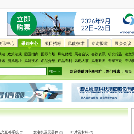
资讯中心
采购中心
项目招标
风能技术
专访报道
展会会议
风电
政策法规
园区招商
国际市场
风电财经
展会会议
会议资讯
研究报告
论文
喜讯
测风选址
风能技术
名品介绍
产品专利
风电人事
风电政界
专家言论
专访
欢迎关键词竞价推广，热门搜索：
塔筒
风光互补系统
发电机及元器件
叶片及材料
(5)
(2)
(7)