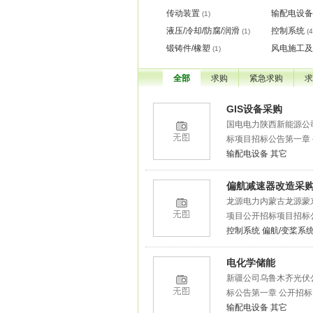
传动装置
输配电设备
(1)
液压/冷却/防腐/润滑
控制系统
(1)
(4
锻铸件/橡塑
风电施工及
(1)
全部
求购
紧急求购
求
GIS设备采购
国电电力陕西新能源公司
标项目招标公告第一章 
输配电设备
其它
偏航减速器改造采
龙源电力内蒙古龙源蒙
项目公开招标项目招标公
控制系统
偏航/变桨系
电化学储能
新疆公司乌鲁木齐光伏公
标公告第一章 公开招标
输配电设备
其它