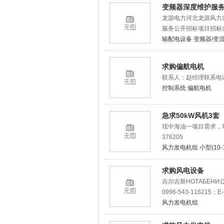
变频器深度维护服
龙源电力河北龙源风力
服务公开招标项目招标公
输配电设备
变频器/变
求购偏航电机
联系人：赵经理联系电话： 
控制系统
偏航电机
急求50kW风机3套
现中海油一项目需求，现
376205
风力发电机组
小型(10-
求购风电设备
吉尔吉斯НОТАБЕНИ
0996-543-116215；E-
风力发电机组