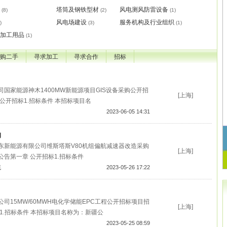
塔筒及钢铁型材
风电测风防雷设备
(8)
(2)
(1)
风电场建设
服务机构及行业组织
)
(3)
(1)
加工用品
(1)
购二手
寻求加工
寻求合作
招标
国家能源神木1400MW新能源项目GIS设备采购公开招
[上海]
公开招标1.招标条件 本招标项目名
2023-06-05 14:31
购
东新能源有限公司维斯塔斯V80机组偏航减速器改造采购
[上海]
告第一章 公开招标1.招标条件
统
2023-05-26 17:22
司15MW/60MWH电化学储能EPC工程公开招标项目招
[上海]
1.招标条件 本招标项目名称为：新疆公
2023-05-25 08:59