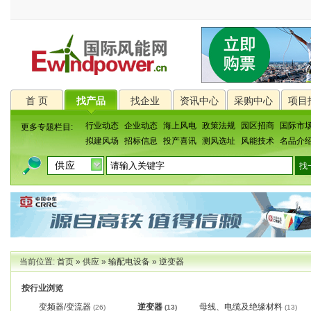
首 页
找产品
找企业
资讯中心
采购中心
项目
行业动态
企业动态
海上风电
政策法规
园区招商
国际市
更多专题栏目:
拟建风场
招标信息
投产喜讯
测风选址
风能技术
名品介
当前位置:
首页
»
供应
»
输配电设备
»
逆变器
按行业浏览
变频器/变流器
逆变器
母线、电缆及绝缘材料
(26)
(13)
(13)