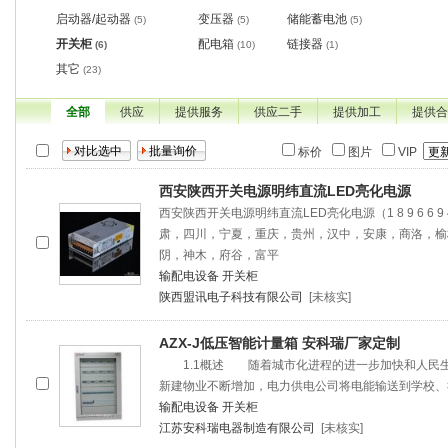
启动器/起动器
变压器
储能蓄电池
(5)
(5)
(5)
开关柜
配电箱
链接器
(6)
(10)
(1)
其它
(23)
全部
供应
提供服务
供应二手
提供加工
提供合
标价
图片
VIP
西安陕西开关电源明纬直流LED亮化电源
西安陕西开关电源明纬直流LED亮化电源（1 8 9 6 6 9 4
肃，四川，宁夏，重庆，贵州，汉中，安康，商洛，榆
阴，神木，府谷，富平
输配电设备
开关柜
陕西盟讯电子科技有限公司
[未核实]
AZX-J低压智能计量箱 安科瑞厂家定制
1.1概述 随着城市化进程的进一步加快和人民生
新建物业不断增加，电力供电公司将电能输送到学校、
输配电设备
开关柜
江苏安科瑞电器制造有限公司
[未核实]