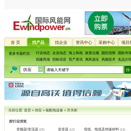
首 页
找产品
找企业
资讯中心
采购中心
项目
行业动态
企业动态
海上风电
政策法规
园区招商
国际市
更多专题栏目:
拟建风场
招标信息
投产喜讯
测风选址
风能技术
名品介
当前位置:
首页
»
供应
»
输配电设备
»
开关柜
按行业浏览
变频器/变流器
逆变器
母线、电缆及绝缘材料
(26)
(13)
(13)