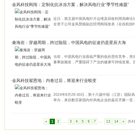
·
金风科技阎闯：定制化抗冰冻方案，解决风电行业“季节性难题”
近日，第五届中国风电叶片运维及回收利用高峰论
全资子公司金风慧能副总经理阎闯发表《在役机组
·
秦海岩：穿越周期，跨过险阻，中国风电的征途仍是星辰大海
当前，中国风电行业面临严重的低价恶性竞争，突
量事故频发，严重阻碍了产业的健康可持续发展。
·
金风科技翟恩地：内卷过后，将迎来行业蜕变
2024年8月29-30日，第十六届中国（江苏）国
举办，来自数百家国内外风电企业的嘉宾齐聚一堂
«
1
2
…
3
4
5
6
7
…
13
14
»
共4