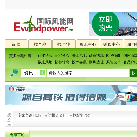
首 页
找产品
找企业
资讯中心
采购中心
项目
行业动态
企业动态
海上风电
政策法规
园区招商
国际市
更多专题栏目:
拟建风场
招标信息
投产喜讯
测风选址
风能技术
名品介
按
专家言论
专访报道
人物纪实
(410)
(98)
(26)
分
类
专家言论