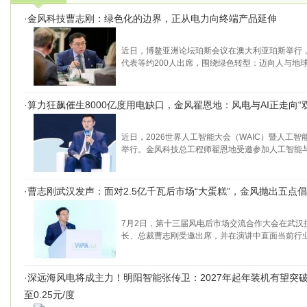
·
金风科技曹志刚：绿色化的边界，正从电力向终端产品延伸
近日，博鳌亚洲论坛珀斯会议在澳大利亚珀斯举行
代表等约200人出席，围绕绿色转型：迈向人与地
·
算力狂飙催生8000亿度用电缺口，金风翟恩地：风电与AI正走向“
近日，2026世界人工智能大会（WAIC）暨人工
举行。金风科技总工程师翟恩地受邀参加人工智能
·
曹志刚武汉发声：面对2.5亿千瓦后市场“大蛋糕”，金风抛出五点
7月2日，第十三届风电后市场交流合作大会在武汉
长、总裁曹志刚受邀出席，并在演讲中直面当前行
·
深远海风电将成主力！明阳智能张传卫：2027年起年装机有望突破
至0.25元/度