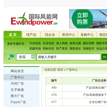
首 页
找产品
找企业
资讯中心
采购中心
项目
行业动态
企业动态
海上风电
政策法规
园区招商
国际市
更多专题栏目:
拟建风场
招标信息
投产喜讯
测风选址
风能技术
名品介
当前位置:
首页
»
广告中心
网站首页
广告中心
编号
广告位名称
代码广告
A80
产品/采购右侧
文字链接
A79
产品/采购搜索条
图片广告
Flash广告
A77
企业右侧广告