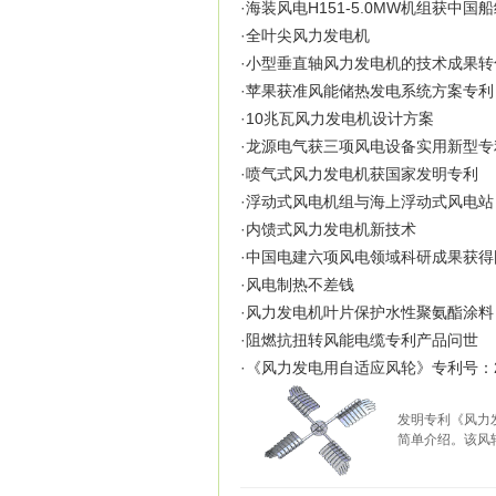
·
海装风电H151-5.0MW机组获中国
·
全叶尖风力发电机
·
小型垂直轴风力发电机的技术成果转
·
苹果获准风能储热发电系统方案专利
·
10兆瓦风力发电机设计方案
·
龙源电气获三项风电设备实用新型专
·
喷气式风力发电机获国家发明专利
·
浮动式风电机组与海上浮动式风电站
·
内馈式风力发电机新技术
·
中国电建六项风电领域科研成果获得
·
风电制热不差钱
·
风力发电机叶片保护水性聚氨酯涂料
·
阻燃抗扭转风能电缆专利产品问世
·
《风力发电用自适应风轮》专利号：2008 
发明专利《风力发电
简单介绍。该风