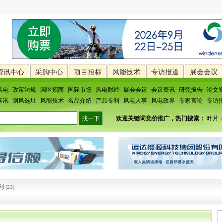
资讯中心
采购中心
项目招标
风能技术
专访报道
展会会议
风电
政策法规
园区招商
国际市场
风电财经
展会会议
会议资讯
研究报告
论文
喜讯
测风选址
风能技术
名品介绍
产品专利
风电人事
风电政界
专家言论
专访
欢迎关键词竞价推广，热门搜索：
叶片
利
(23)