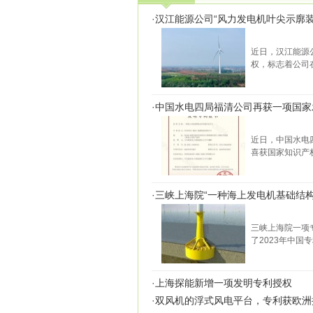
·
汉江能源公司“风力发电机叶尖示廓
近日，汉江能源
权，标志着公司
·
中国水电四局福清公司再获一项国家
近日，中国水电
喜获国家知识产
·
三峡上海院“一种海上发电机基础结
三峡上海院一项
了2023年中
·
上海探能新增一项发明专利授权
·
双风机的浮式风电平台，专利获欧洲