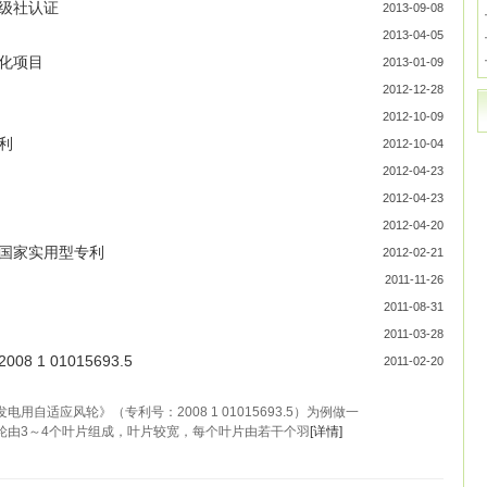
船级社认证
2013-09-08
2013-04-05
化项目
2013-01-09
2012-12-28
2012-10-09
利
2012-10-04
2012-04-23
2012-04-23
2012-04-20
国家实用型专利
2012-02-21
2011-11-26
2011-08-31
2011-03-28
1 01015693.5
2011-02-20
用自适应风轮》（专利号：2008 1 01015693.5）为例做一
轮由3～4个叶片组成，叶片较宽，每个叶片由若干个羽
[详情]