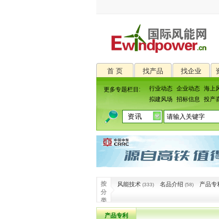
首 页
找产品
找企业
行业动态
企业动态
海上
更多专题栏目:
拟建风场
招标信息
投产
按
风能技术
名品介绍
产品专
(333)
(58)
分
类
产品专利