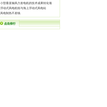
·
小型垂直轴风力发电机的技术成果转化项
·
浮动式风电机组与海上浮动式风电站
·
风电制热不差钱
点击排行