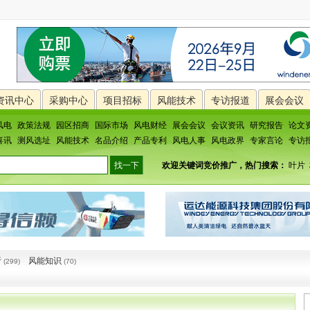
资讯中心
采购中心
项目招标
风能技术
专访报道
展会会议
风电
政策法规
园区招商
国际市场
风电财经
展会会议
会议资讯
研究报告
论文
喜讯
测风选址
风能技术
名品介绍
产品专利
风电人事
风电政界
专家言论
专访
欢迎关键词竞价推广，热门搜索：
叶片
析
风能知识
(299)
(70)