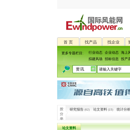
首 页
找产品
找企业
行业动态
企业动态
海上
更多专题栏目:
拟建风场
招标信息
投产
按
研究报告
论文资料
统计分
(62)
(15)
分
类
论文资料