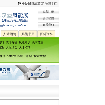
[网站公告]
[设置首页]
[
收藏本页
]
免费注册
会员登陆
联系我们
人才招聘
风能书屋
百科资料
资料
统计分析
风能知识
供求信息
报道
人物纪实
人才招聘
株洲
nordex
风能
请选好搜索类型!