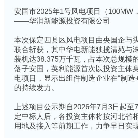
安国市2025年1号风电项目（100M
——华润新能源投资有限公司
本次保定四县区风电项目由央国企与
联合斩获，其中华电新能独揽清苑与
装机达38.375万千瓦，占本次总规
落子安国，英利能源首次以投资主体
电项目，显示出组件制造企业在"制造
的持续发力。
上述项目公示期自2026年7月3日起至
定中标人后，各投资主体将按河北省
用地及接入等前期工作，力争早日实