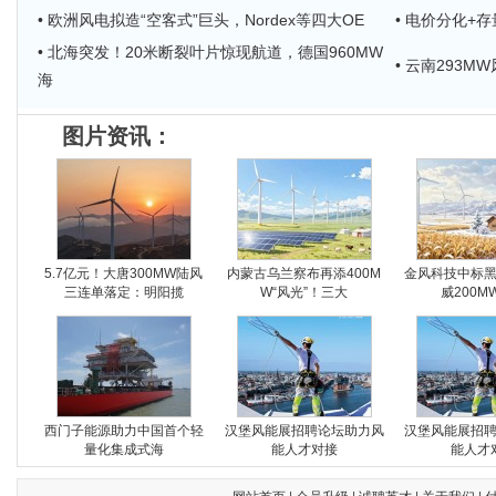
• 欧洲风电拟造“空客式”巨头，Nordex等四大OE
• 电价分化+
• 北海突发！20米断裂叶片惊现航道，德国960MW
• 云南293
海
图片资讯：
5.7亿元！大唐300MW陆风
内蒙古乌兰察布再添400M
金风科技中标
三连单落定：明阳揽
W“风光”！三大
威200M
西门子能源助力中国首个轻
汉堡风能展招聘论坛助力风
汉堡风能展招
量化集成式海
能人才对接
能人才