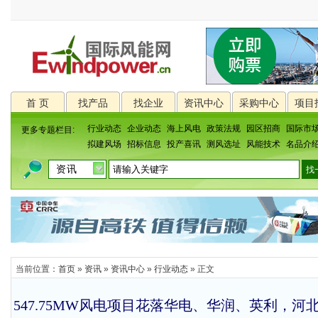
首 页
找产品
找企业
资讯中心
采购中心
项目
行业动态
企业动态
海上风电
政策法规
园区招商
国际市
更多专题栏目:
拟建风场
招标信息
投产喜讯
测风选址
风能技术
名品介
当前位置：
首页
»
资讯
»
资讯中心
»
行业动态
» 正文
547.75MW风电项目花落华电、华润、英利，河