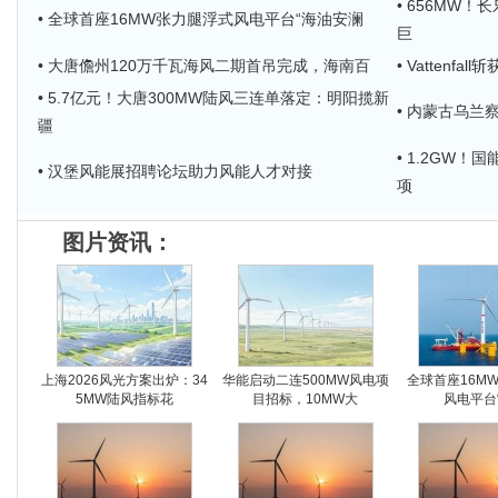
• 656MW
• 全球首座16MW张力腿浮式风电平台“海油安澜
巨
• 大唐儋州120万千瓦海风二期首吊完成，海南百
• Vattenf
• 5.7亿元！大唐300MW陆风三连单落定：明阳揽新
• 内蒙古乌兰
疆
• 1.2GW！
• 汉堡风能展招聘论坛助力风能人才对接
项
图片资讯：
上海2026风光方案出炉：34
华能启动二连500MW风电项
全球首座16M
5MW陆风指标花
目招标，10MW大
风电平台