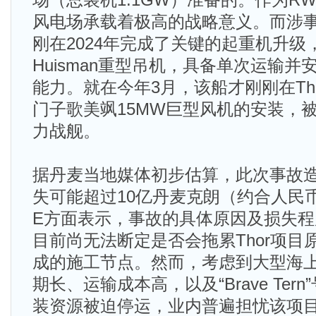
场（总装机1.1GW）准备的。作为RW
风电场承载着极高的战略意义。而涉事的“Br
刚在2024年完成了关键的起重机升级，
Huisman重型吊机，具备单次运输
能力。就在今年3月，该船才刚刚在Th
门子歌美飒15MW巨型风机的安装，
力战舰。
据丹麦当地媒体初步估算，此次事故
失可能超过10亿丹麦克朗（约合人民币1
E方面表示，事故的具体原因及损失
目前尚无法断定是否会拖累Thor项目原
成的施工节点。然而，考虑到大型海
期长、运输成本高，以及“Brave Ter
装资源被迫停运，业内普遍担忧该项