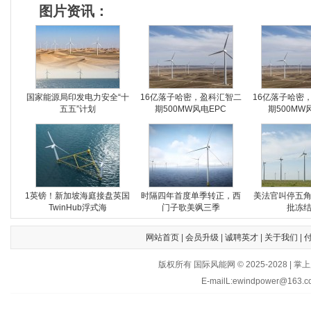
图片资讯：
国家能源局印发电力安全“十
16亿落子哈密，盈科汇智二
16亿落子哈密
五五”计划
期500MW风电EPC
期500MW
1英镑！新加坡海庭接盘英国
时隔四年首度单季转正，西
美法官叫停五
TwinHub浮式海
门子歌美飒三季
批冻
网站首页
|
会员升级
|
诚聘英才
|
关于我们
|
版权所有 国际风能网 © 2025-202
E-mailL:ewindpower@163