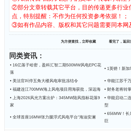
②部分文章转载其它平台，目的传递更多行业
点，特别提醒：不作为任何投资参考依据！；
③如有作品内容、版权和其它问题需要同本网
为方便查找，立即收藏
看完了，返回
同类资讯
：
• 16亿落子哈密，盈科汇智二期500MW风电EPC花
• 1英镑！新
落
• 美法官叫停五角大楼风电审批冻结令
• 华能江苏千
• 福建连江700MW海上风电项目用海获批，深远海
• 财务老将
• 上海2026风光方案出炉：345MW陆风指标花落9
• 华能启动二
家
型
• 656MW
• 全球首座16MW张力腿浮式风电平台“海油安澜
巨