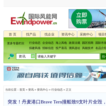
首 页
找产品
找企业
资讯中心
采购中心
项目
行业动态
企业动态
海上风电
政策法规
园区招商
国际市
更多专题栏目:
拟建风场
招标信息
投产喜讯
测风选址
风能技术
名品介
当前位置：
首页
»
资讯
»
资讯中心
»
行业动态
» 正文
突发！丹麦港口Brave Tern撞船致9支叶片全毁，