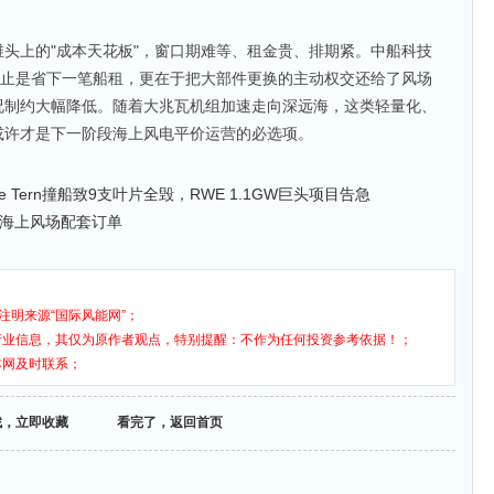
头上的"成本天花板"，窗口期难等、租金贵、排期紧。中船科技
不止是省下一笔船租，更在于把大部件更换的主动权交还给了风场
况制约大幅降低。随着大兆瓦机组加速走向深远海，这类轻量化、
或许才是下一阶段海上风电平价运营的必选项。
e Tern撞船致9支叶片全毁，RWE 1.1GW巨头项目告急
获海上风场配套订单
注明来源“国际风能网”；
行业信息，其仅为原作者观点，特别提醒：不作为任何投资参考依据！；
本网及时联系；
找，立即收藏
看完了，返回首页