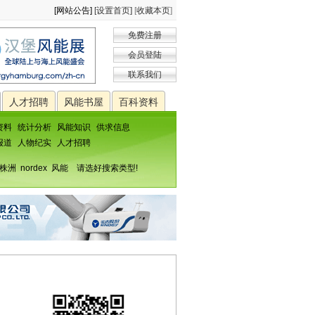
[网站公告]
[设置首页]
[
收藏本页
]
免费注册
会员登陆
联系我们
人才招聘
风能书屋
百科资料
资料
统计分析
风能知识
供求信息
报道
人物纪实
人才招聘
株洲
nordex
风能
请选好搜索类型!