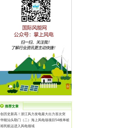
推荐文章
·
创历史新高！浙江风力发电最大出力首次突
·
华能汕头勒门（二）海上风电场项目54根单桩
·
裕民航运进入风电领域