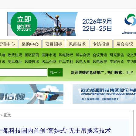
资讯中心
采购中心
项目招标
风能技术
专访报道
展会会议
风电
政策法规
园区招商
国际市场
风电财经
展会会议
会议资讯
研究报告
论文
喜讯
测风选址
风能技术
名品介绍
产品专利
风电人事
风电政界
专家言论
专访
欢迎关键词竞价推广，热门搜索：
叶片
» 正文
中船科技国内首创"套娃式"无主吊换装技术