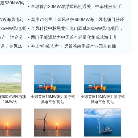
建530MW风
• 全球首台20MW漂浮式风机通关！中车株洲所“启
MW近海风电订
• 离岸71公里！金风科技600MW海上风电项目获环
.25MW风电项
• 金风科技中标黑龙江克山巽威200MW风电项目，
资产，油企分
• 西门子能源助力中国首个轻量化集成式海上升
运，金风15
• 补上“机械芯片”！远景苍南零碳产业园首套轴
500MW风电项
全球首座16MW张力腿浮式
全球首座16MW张力腿浮式
，10MW大
风电平台“海油
风电平台“海油