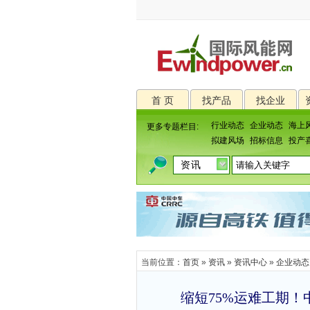
首 页
找产品
找企业
行业动态
企业动态
海上
更多专题栏目:
拟建风场
招标信息
投产
当前位置：
首页
»
资讯
»
资讯中心
»
企业动态
缩短75%运难工期！