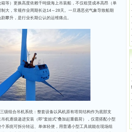
轮箱等）更换高度依赖千吨级海上吊装船，不仅租赁成本高昂（单
制大，常规作业周期长达14～28天。一旦遇恶劣气象导致船期
急剧攀升，是行业长期公认的运维痛点。
"三级组合吊机系统：整套设备以风机原有塔筒结构作为底部支
吊机逐级递进安装（即"套娃式"叠加起重载荷），仅需搭配小型
整个系统可拆分转运、单体轻便，用普通小型工具就能在现场组