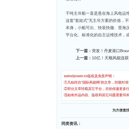
千吨主吊船一直是悬在海上风电运维
这套"套娃式"无主吊方案的价值，
本身，小船可出、快装快撤、受海
平台化、标准化的自主运维技术，
下一篇：
突发！丹麦港口Brav
上一篇：
10亿！天顺风能连
ewindpower.cn版权及免责声明：
①凡粘转自“国际风能网”的文章，转载时请
②部分文章转载其它平台，目的传递更多
③如有作品内容、版权和其它问题需要同
为方便查
同类资讯
：