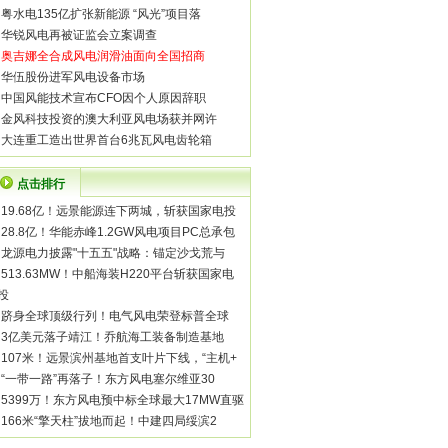
·
粤水电135亿扩张新能源 “风光”项目落
·
华锐风电再被证监会立案调查
·
奥吉娜全合成风电润滑油面向全国招商
·
华伍股份进军风电设备市场
·
中国风能技术宣布CFO因个人原因辞职
·
金风科技投资的澳大利亚风电场获并网许
·
大连重工造出世界首台6兆瓦风电齿轮箱
点击排行
·
19.68亿！远景能源连下两城，斩获国家电投
·
28.8亿！华能赤峰1.2GW风电项目PC总承包
·
龙源电力披露"十五五"战略：锚定沙戈荒与
·
513.63MW！中船海装H220平台斩获国家电
投
·
跻身全球顶级行列！电气风电荣登标普全球
·
3亿美元落子靖江！乔航海工装备制造基地
·
107米！远景滨州基地首支叶片下线，“主机+
·
“一带一路”再落子！东方风电塞尔维亚30
·
5399万！东方风电预中标全球最大17MW直驱
·
166米“擎天柱”拔地而起！中建四局绥滨2