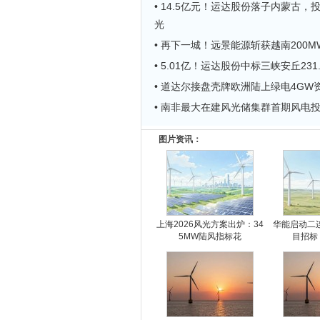
• 14.5亿元！运达股份落子内蒙古，投
光
• 再下一城！远景能源斩获越南200
• 5.01亿！运达股份中标三峡安丘231
• 道达尔接盘壳牌欧洲陆上绿电4GW
• 南非最大在建风光储集群首期风电投
图片资讯：
上海2026风光方案出炉：34
华能启动二连
5MW陆风指标花
目招标