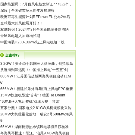
·
国家能源局：7月份风电核发绿证7773万个，
·
深读｜全国碳市场三周年发展观察
·
欧洲可再生能源计划REPowerEU公布2年后
·
全球最大的风能展开始了！
·
权威数据！2024年3月全国新能源并网消纳
·
全球风电进入加速增长期
·
中国海装H230-10MW陆上风电机组下线
点击排行
·
3.2GW！美企牵手韩国三大供应商，剑指珍岛
·
从近海到深远海！中国海上风电"十五五"剑
·
806MW！江苏国信盐城两海风项目启动11M
W
·
656MW！福建长乐外海J区海上风电EPC重新
·
15MW旗舰机型遭“首考”！德国He Dreiht
·
“风电钢+大兆瓦整机”双线入规，甘肃“
·
五家分羹！国家电投2.61GW风机规模化采购
·
20MW大机批量化落地！瑞安2号600MW海风
项
·
65MW！湖南桃源热市镇风电场项目获核准
·
粤海风再提速！阳江、汕尾9.4GW海风项目