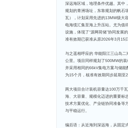
深远海区域，地理条件优越。其中，
规划的青洲场址，东靠规划的帆石场
瓦），计划采用先进的13MW级大
电海缆汇集至海上升压站。尤为值得
设施，体现了“源网荷储”协同发展的
准有效期已获准从原2026年3月15日
与之遥相呼应的 华能阳江三山岛二
公里。项目同样规划了500MW的
并采用相同的66kV集电方案与储能配
为15个月，核准有效期同步延期至20
两大项目合计装机容量达100万千瓦
海、大容量、规模化迈进的重要标
技术方案优化、产业链协同准备等
与平稳运行。
编后语：从近海到深远海，从固定