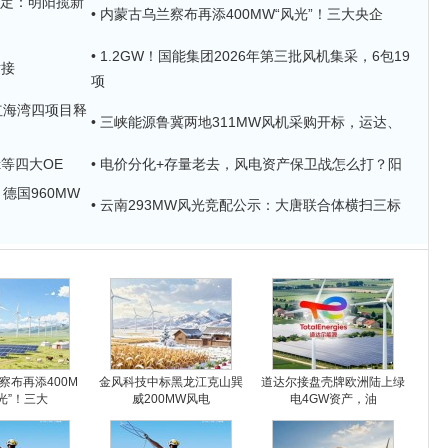
单落定：明阳揽新
• 内蒙古乌兰察布再添400MW“风光”！三大央企
• 1.2GW！国能集团2026年第三批风机集采，6包19
对接
项
尾红海湾四项目释
• 三峡能源鲁冀两地311MW风机采购开标，运达、
x等四大OE
• 电价分化+存量老去，风电资产保卫战怎么打？阳
德国960MW
• 云南293MW风光竞配公示：大唐联合体横扫三标
察布再添400M
金风科技中标黑龙江克山巽
道达尔接盘壳牌欧洲陆上绿
光”！三大
威200MW风电
电4GW资产，油