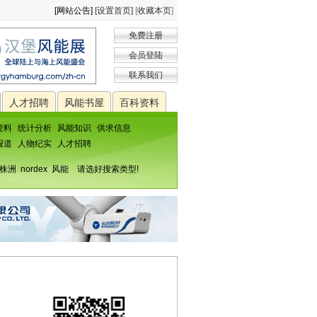
[网站公告]
[设置首页]
[
收藏本页
]
免费注册
会员登陆
联系我们
人才招聘
风能书屋
百科资料
资料
统计分析
风能知识
供求信息
报道
人物纪实
人才招聘
株洲
nordex
风能
请选好搜索类型!