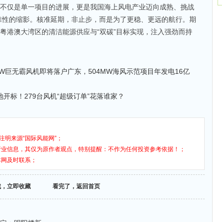
，不仅是单一项目的进展，更是我国海上风电产业迈向成熟、挑战
靠性的缩影。核准延期，非止步，而是为了更稳、更远的航行。期
为粤港澳大湾区的清洁能源供应与“双碳”目标实现，注入强劲而持
W巨无霸风机即将落户广东，504MW海风示范项目年发电16亿
地开标！279台风机“超级订单”花落谁家？
注明来源“国际风能网”；
行业信息，其仅为原作者观点，特别提醒：不作为任何投资参考依据！；
本网及时联系；
找，立即收藏
看完了，返回首页