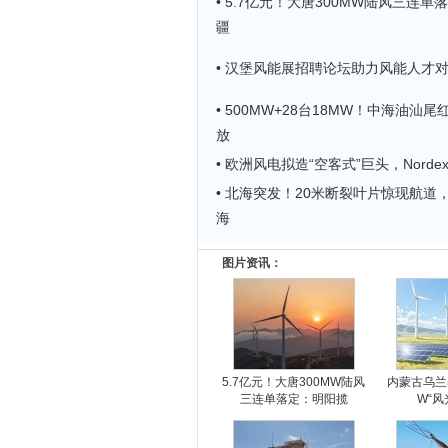
• 5.7亿元！大唐300MW陆风三连
疆
• 汉堡风能展招聘论坛助力风能人才
• 500MW+28台18MW！中海油汕
放
• 欧洲风电拟造“空客式”巨头，Norde
• 北海突发！20米断裂叶片惊现航道，
海
图片资讯：
5.7亿元！大唐300MW陆风
内蒙古乌兰
三连单落定：明阳揽
W“风