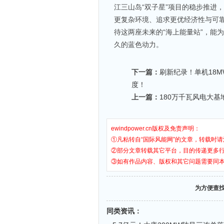
江三山岛“双子星”项目的稳步推进
更复杂环境、追求更优经济性与可
待这两座未来的“海上能量站”，能
久的蓝色动力。
下一篇：
刷新纪录！单机18M
度！
上一篇：
180万千瓦风电大基
ewindpower.cn版权及免责声明：
①凡粘转自“国际风能网”的文章，转载时请
②部分文章转载其它平台，目的传递更多
③如有作品内容、版权和其它问题需要同
为方便查
同类资讯
：