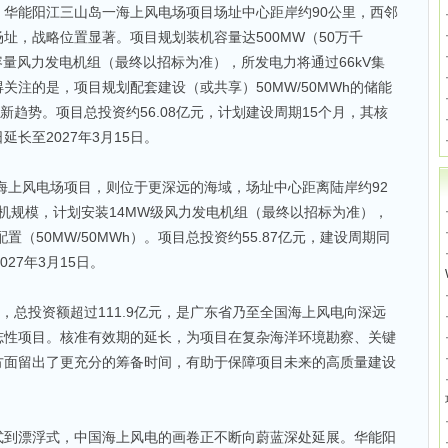
华能阳江三山岛一海上风电场项目场址中心距岸约90公里，西邻
址，战略位置显著。项目规划装机容量达500MW（50万千
容量风力发电机组（最终以招标为准），所发电力将通过66kV集
关注的是，项目规划配套建设（或共享）50MW/50MWh的储能
新趋势。项目总投资约56.08亿元，计划建设周期15个月，其核
延长至2027年3月15日。
海上风电场项目，则位于更深远的海域，场址中心距离陆岸约92
装机规模，计划安装14MW级风力发电机组（最终以招标为准），
置（50MW/50MWh）。项目总投资约55.87亿元，建设周期同
27年3月15日。
，总投资额超过111.9亿元，是广东省乃至全国海上风电向深远
志性项目。核准有效期的延长，为项目在复杂海洋环境勘察、关键
方面留出了更充分的筹备时间，有助于保障项目未来的高质量建设
式到漂浮式，中国海上风电的画卷正不断向蔚蓝深处延展。华能阳