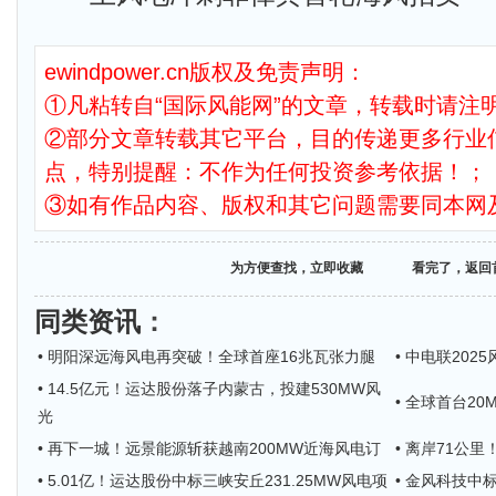
ewindpower.cn版权及免责声明：
①凡粘转自“国际风能网”的文章，转载时请注明
②部分文章转载其它平台，目的传递更多行业
点，特别提醒：不作为任何投资参考依据！；
③如有作品内容、版权和其它问题需要同本网
为方便查找，立即收藏
看完了，返回
同类资讯
：
• 明阳深远海风电再突破！全球首座16兆瓦张力腿
• 中电联20
• 14.5亿元！运达股份落子内蒙古，投建530MW风
• 全球首台2
光
• 再下一城！远景能源斩获越南200MW近海风电订
• 离岸71公
• 5.01亿！运达股份中标三峡安丘231.25MW风电项
• 金风科技中