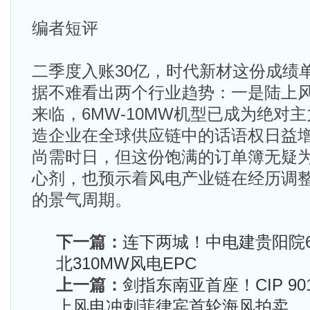
编者短评
二季度入账30亿，时代新材这份成绩
据不难看出两个行业趋势：一是陆上风
来临，6MW-10MW机型已成为绝对
造企业在全球供应链中的话语权日益
尚需时日，但这份饱满的订单簿无疑
心剂，也预示着风电产业链在经历调
的景气周期。
下一篇：
连下两城！中电建贵阳院6
北310MW风电EPC
上一篇：
剑指东南亚首座！CIP 9
上风电冲刺菲律宾首轮海风拍卖