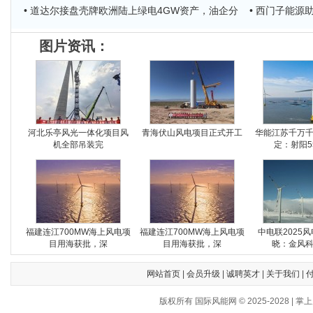
• 道达尔接盘壳牌欧洲陆上绿电4GW资产，油企分
• 西门子能
图片资讯：
河北乐亭风光一体化项目风
青海伏山风电项目正式开工
华能江苏千万
机全部吊装完
定：射阳5
福建连江700MW海上风电项
福建连江700MW海上风电项
中电联2025
目用海获批，深
目用海获批，深
晓：金风
网站首页
|
会员升级
|
诚聘英才
|
关于我们
|
版权所有 国际风能网 © 2025-202