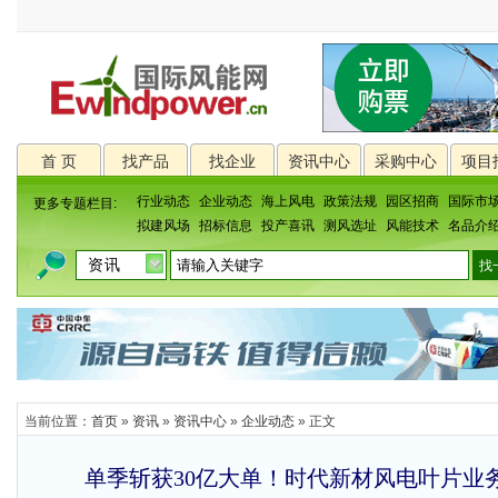
首 页
找产品
找企业
资讯中心
采购中心
项目
行业动态
企业动态
海上风电
政策法规
园区招商
国际市
更多专题栏目:
拟建风场
招标信息
投产喜讯
测风选址
风能技术
名品介
当前位置：
首页
»
资讯
»
资讯中心
»
企业动态
» 正文
单季斩获30亿大单！时代新材风电叶片业务