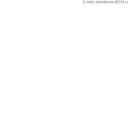
E-mailL:ewindpower@163