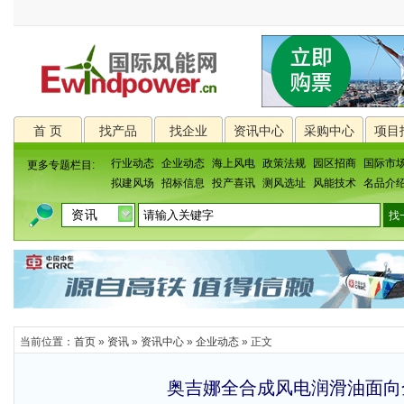
首 页
找产品
找企业
资讯中心
采购中心
项目
行业动态
企业动态
海上风电
政策法规
园区招商
国际市
更多专题栏目:
拟建风场
招标信息
投产喜讯
测风选址
风能技术
名品介
当前位置：
首页
»
资讯
»
资讯中心
»
企业动态
» 正文
奥吉娜全合成风电润滑油面向