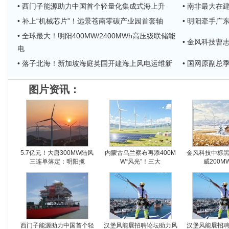
• 西门子能源助力中国首个轻量化集成式海上升
• 南非最大在
• 补上“机械芯片”！远景苍南零碳产业园首套轴
• 明阳牵手广
• 全球最大！明阳400MW/2400MWh高压级联储能
• 金风科技
电
• 落子北海！新加坡海庭英国开建海上风电运维新
• 国网原副
图片资讯：
5.7亿元！大唐300MW陆风
内蒙古乌兰察布再添400M
金风科技中标
三连单落定：明阳揽
W“风光”！三大
威200M
西门子能源助力中国首个轻
汉堡风能展招聘论坛助力风
汉堡风能展招