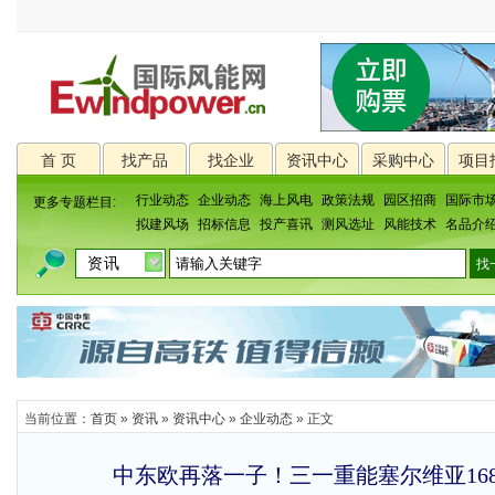
首 页
找产品
找企业
资讯中心
采购中心
项目
行业动态
企业动态
海上风电
政策法规
园区招商
国际市
更多专题栏目:
拟建风场
招标信息
投产喜讯
测风选址
风能技术
名品介
当前位置：
首页
»
资讯
»
资讯中心
»
企业动态
» 正文
中东欧再落一子！三一重能塞尔维亚16