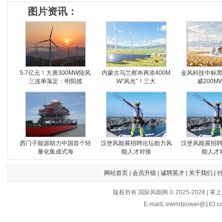
图片资讯：
5.7亿元！大唐300MW陆风
内蒙古乌兰察布再添400M
金风科技中标
三连单落定：明阳揽
W“风光”！三大
威200M
西门子能源助力中国首个轻
汉堡风能展招聘论坛助力风
汉堡风能展招
量化集成式海
能人才对接
能人才
网站首页
|
会员升级
|
诚聘英才
|
关于我们
|
版权所有 国际风能网 © 2025-202
E-mailL:ewindpower@163