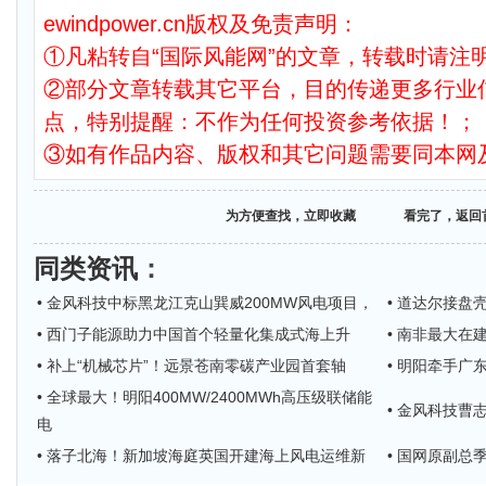
ewindpower.cn版权及免责声明：
①凡粘转自“国际风能网”的文章，转载时请注明
②部分文章转载其它平台，目的传递更多行业
点，特别提醒：不作为任何投资参考依据！；
③如有作品内容、版权和其它问题需要同本网
为方便查找，立即收藏
看完了，返回
同类资讯
：
• 金风科技中标黑龙江克山巽威200MW风电项目，
• 道达尔接盘
• 西门子能源助力中国首个轻量化集成式海上升
• 南非最大在
• 补上“机械芯片”！远景苍南零碳产业园首套轴
• 明阳牵手广
• 全球最大！明阳400MW/2400MWh高压级联储能
• 金风科技
电
• 落子北海！新加坡海庭英国开建海上风电运维新
• 国网原副