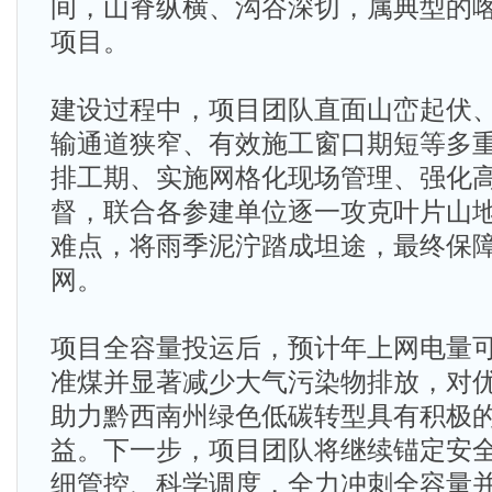
间，山脊纵横、沟谷深切，属典型的
项目。
建设过程中，项目团队直面山峦起伏
输通道狭窄、有效施工窗口期短等多
排工期、实施网格化现场管理、强化
督，联合各参建单位逐一攻克叶片山
难点，将雨季泥泞踏成坦途，最终保
网。
项目全容量投运后，预计年上网电量
准煤并显著减少大气污染物排放，对
助力黔西南州绿色低碳转型具有积极
益。下一步，项目团队将继续锚定安全
细管控、科学调度，全力冲刺全容量