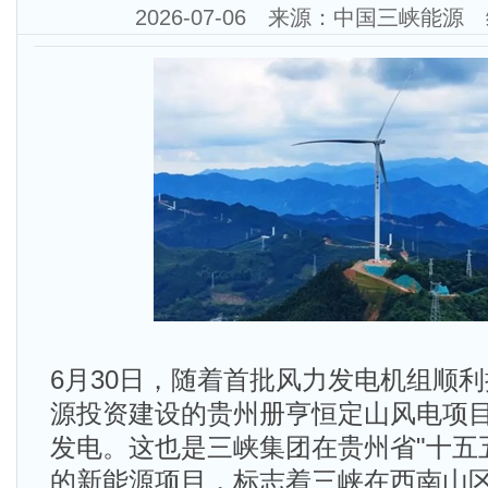
2026-07-06 来源：中国三峡能
6月30日，随着首批风力发电机组顺
源投资建设的贵州册亨恒定山风电项
发电。这也是三峡集团在贵州省"十五
的新能源项目，标志着三峡在西南山