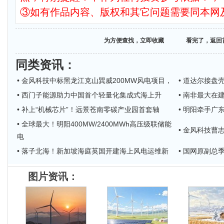
③如有作品内容、版权和其它问题需要同本网
为方便查找，立即收藏
看完了，返回
同类资讯
：
• 金风科技中标黑龙江克山巽威200MW风电项目，
• 道达尔接盘
• 西门子能源助力中国首个轻量化集成式海上升
• 南非最大在
• 补上“机械芯片”！远景苍南零碳产业园首套轴
• 明阳牵手广
• 全球最大！明阳400MW/2400MWh高压级联储能
• 金风科技
电
• 落子北海！新加坡海庭英国开建海上风电运维新
• 国网原副
图片资讯：