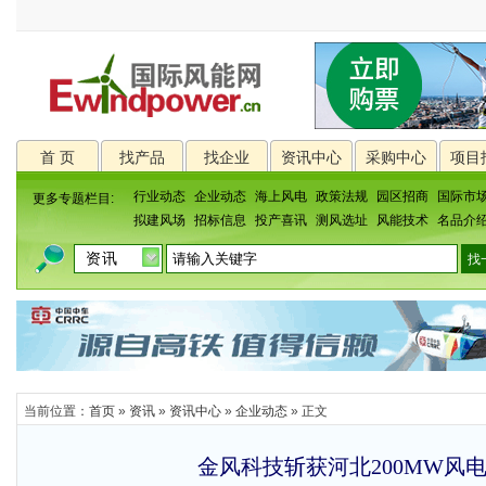
首 页
找产品
找企业
资讯中心
采购中心
项目
行业动态
企业动态
海上风电
政策法规
园区招商
国际市
更多专题栏目:
拟建风场
招标信息
投产喜讯
测风选址
风能技术
名品介
当前位置：
首页
»
资讯
»
资讯中心
»
企业动态
» 正文
金风科技斩获河北200MW风