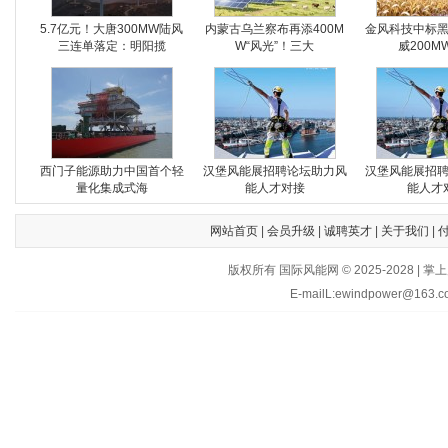
5.7亿元！大唐300MW陆风
内蒙古乌兰察布再添400M
金风科技中标
三连单落定：明阳揽
W“风光”！三大
威200M
西门子能源助力中国首个轻
汉堡风能展招聘论坛助力风
汉堡风能展招
量化集成式海
能人才对接
能人才
网站首页
|
会员升级
|
诚聘英才
|
关于我们
|
版权所有 国际风能网 © 2025-202
E-mailL:ewindpower@163