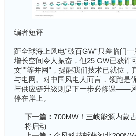
编者短评
距全球海上风电"破百GW"只差临门
增长空间令人振奋，但25 GW已获许
文""等并网"，提醒我们技术已就位，
与电网。对中国风电人而言，领跑是
与供应链升级则是下一步必修课——
停在岸上。
下一篇：
700MW！三峡能源内蒙古
将启动
上一篇：
金风科技斩获河北200M