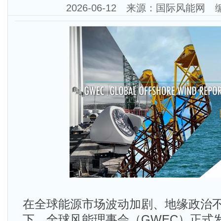
2026-06-12 来源：国际风能网
在全球能源市场波动加剧、地缘政治
下，全球风能理事会（GWEC）正式发