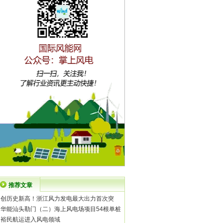
推荐文章
·
创历史新高！浙江风力发电最大出力首次突
·
华能汕头勒门（二）海上风电场项目54根单桩
·
裕民航运进入风电领域