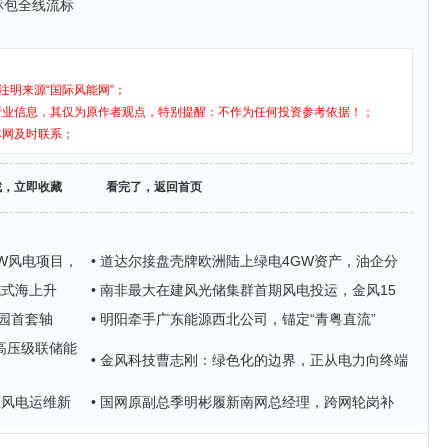
标包全线流标
注明来源“国际风能网”；
行业信息，其仅为原作者观点，特别提醒：不作为任何投资参考依据！；
本网及时联系；
找，立即收藏
看完了，返回首页
MW风电项目，
• 道达尔接盘壳牌欧洲陆上绿电4GW资产，油企分
成式海上升
• 南非最大在建风光储集群首期风电投运，金风15
业园首套轴
• 明阳牵手广东能源西北公司，锚定“青粤直流”
h高压级联储能
• 金风科技曹志刚：绿色化的边界，正从电力向终端
上风电运维新
• 国网原副总季明彬履新南网总经理，跨网轮岗补