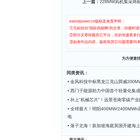
上一篇：
228MW风机集采两
ewindpower.cn版权及免责声明：
①凡粘转自“国际风能网”的文章，转载时请
②部分文章转载其它平台，目的传递更多
③如有作品内容、版权和其它问题需要同
为方便查
同类资讯
：
• 金风科技中标黑龙江克山巽威200
• 西门子能源助力中国首个轻量化集
• 补上“机械芯片”！远景苍南零碳产
• 全球最大！明阳400MW/2400MW
电
• 落子北海！新加坡海庭英国开建海
图片资讯：