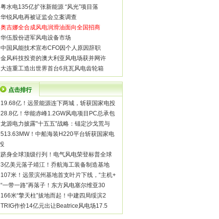
·
粤水电135亿扩张新能源 “风光”项目落
·
华锐风电再被证监会立案调查
·
奥吉娜全合成风电润滑油面向全国招商
·
华伍股份进军风电设备市场
·
中国风能技术宣布CFO因个人原因辞职
·
金风科技投资的澳大利亚风电场获并网许
·
大连重工造出世界首台6兆瓦风电齿轮箱
点击排行
·
19.68亿！远景能源连下两城，斩获国家电投
·
28.8亿！华能赤峰1.2GW风电项目PC总承包
·
龙源电力披露"十五五"战略：锚定沙戈荒与
·
513.63MW！中船海装H220平台斩获国家电
投
·
跻身全球顶级行列！电气风电荣登标普全球
·
3亿美元落子靖江！乔航海工装备制造基地
·
107米！远景滨州基地首支叶片下线，“主机+
·
“一带一路”再落子！东方风电塞尔维亚30
·
166米“擎天柱”拔地而起！中建四局绥滨2
·
TRIG作价14亿元出让Beatrice风电场17.5