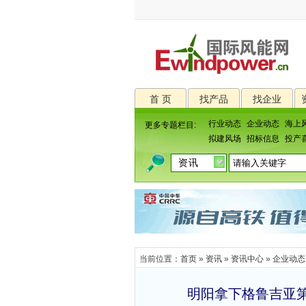
首 页
找产品
找企业
行业动态
企业动态
海上
更多专题栏目:
拟建风场
招标信息
投产
当前位置：
首页
»
资讯
»
资讯中心
»
企业动态
明阳拿下格鲁吉亚第