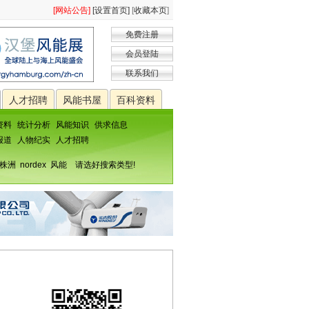
[网站公告]
[设置首页]
[
收藏本页
]
免费注册
会员登陆
联系我们
人才招聘
风能书屋
百科资料
资料
统计分析
风能知识
供求信息
报道
人物纪实
人才招聘
株洲
nordex
风能
请选好搜索类型!