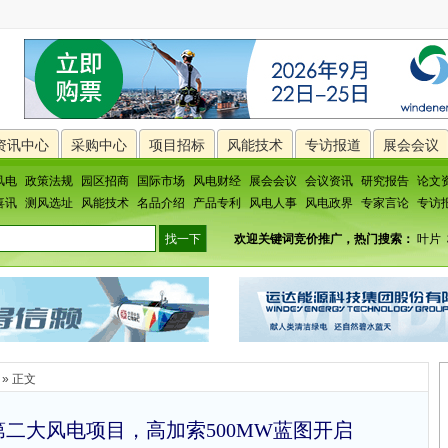
资讯中心
采购中心
项目招标
风能技术
专访报道
展会会议
风电
政策法规
园区招商
国际市场
风电财经
展会会议
会议资讯
研究报告
论文
喜讯
测风选址
风能技术
名品介绍
产品专利
风电人事
风电政界
专家言论
专访
欢迎关键词竞价推广，热门搜索：
叶片
» 正文
二大风电项目，高加索500MW蓝图开启