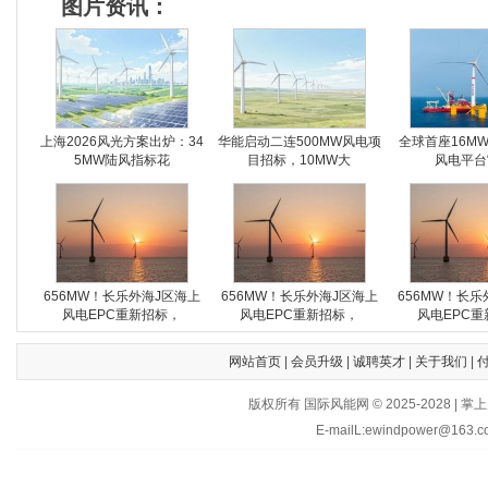
图片资讯：
上海2026风光方案出炉：34
华能启动二连500MW风电项
全球首座16M
5MW陆风指标花
目招标，10MW大
风电平台
656MW！长乐外海J区海上
656MW！长乐外海J区海上
656MW！长乐
风电EPC重新招标，
风电EPC重新招标，
风电EPC重
网站首页
|
会员升级
|
诚聘英才
|
关于我们
|
版权所有 国际风能网 © 2025-202
E-mailL:ewindpower@163