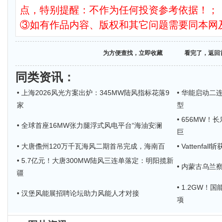
点，特别提醒：不作为任何投资参考依据！；
③如有作品内容、版权和其它问题需要同本网
为方便查找，立即收藏
看完了，返回
同类资讯
：
• 上海2026风光方案出炉：345MW陆风指标花落9
• 华能启动二
家
型
• 656MW
• 全球首座16MW张力腿浮式风电平台“海油安澜
巨
• 大唐儋州120万千瓦海风二期首吊完成，海南百
• Vattenf
• 5.7亿元！大唐300MW陆风三连单落定：明阳揽新
• 内蒙古乌兰
疆
• 1.2GW！
• 汉堡风能展招聘论坛助力风能人才对接
项