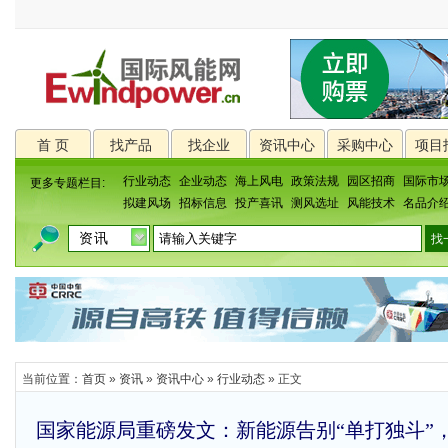
首 页
找产品
找企业
资讯中心
采购中心
项目
行业动态
企业动态
海上风电
政策法规
园区招商
国际市
更多专题栏目:
拟建风场
招标信息
投产喜讯
测风选址
风能技术
名品介
当前位置：
首页
»
资讯
»
资讯中心
»
行业动态
» 正文
国家能源局重磅发文：新能源告别“单打独斗”