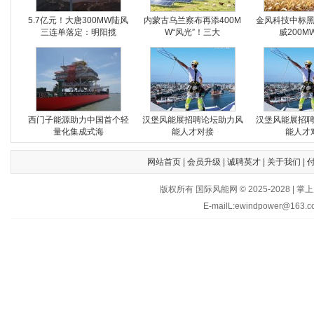
5.7亿元！大唐300MW陆风
内蒙古乌兰察布再添400M
金风科技中标
三连单落定：明阳揽
W“风光”！三大
威200M
西门子能源助力中国首个轻
汉堡风能展招聘论坛助力风
汉堡风能展招
量化集成式海
能人才对接
能人才
网站首页
|
会员升级
|
诚聘英才
|
关于我们
|
版权所有 国际风能网 © 2025-202
E-mailL:ewindpower@163