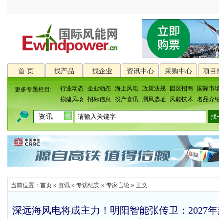
首 页
找产品
找企业
资讯中心
采购中心
项目
行业动态
企业动态
海上风电
政策法规
园区招商
国际市
更多专题栏目:
拟建风场
招标信息
投产喜讯
测风选址
风能技术
名品介
当前位置：
首页
»
资讯
»
专访纪实
»
专家言论
» 正文
深远海风电将成主力！明阳智能张传卫：2027年