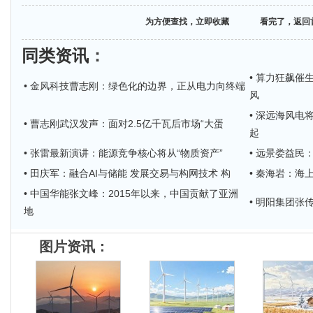
为方便查找，立即收藏
看完了，返回
同类资讯
：
• 算力狂飙催
• 金风科技曹志刚：绿色化的边界，正从电力向终端
风
• 深远海风电
• 曹志刚武汉发声：面对2.5亿千瓦后市场“大蛋
起
• 张雷最新演讲：能源竞争核心将从“物质资产”
• 远景娄益民
• 田庆军：融合AI与储能 发展交易与构网技术 构
• 秦海岩：
• 中国华能张文峰：2015年以来，中国贡献了亚洲
• 明阳集团
地
图片资讯：