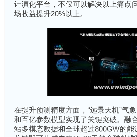
计演化平台，不仅可以解决以上痛点
场收益提升20%以上。
在提升预测精度方面，“远景天机”气
和百亿参数模型实现了关键突破。融
站多模态数据和全球超过800GW的能