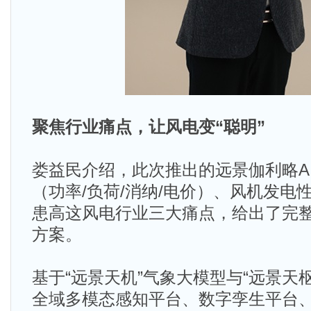
聚焦行业痛点，让风电变“聪明”
娄益民介绍，此次推出的远景伽利略A
（功率/负荷/消纳/电价）、风机发电
患高这风电行业三大痛点，给出了完
方案。
基于“远景天机”气象大模型与“远景天
全域多模态感知平台、数字孪生平台