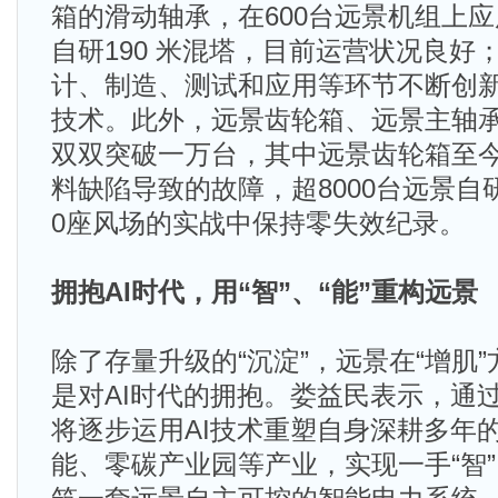
箱的滑动轴承，在600台远景机组上
自研190 米混塔，目前运营状况良好
计、制造、测试和应用等环节不断创
技术。此外，远景齿轮箱、远景主轴
双双突破一万台，其中远景齿轮箱至
料缺陷导致的故障，超8000台远景自
0座风场的实战中保持零失效纪录。
拥抱AI时代，用“智”、“能”重构远景
除了存量升级的“沉淀”，远景在“增肌
是对AI时代的拥抱。娄益民表示，通过
将逐步运用AI技术重塑自身深耕多年
能、零碳产业园等产业，实现一手“智”