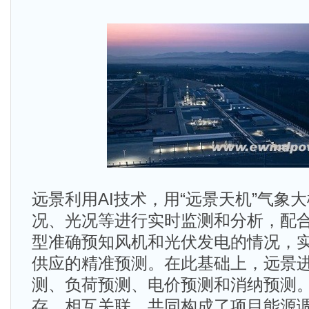
远景利用AI技术，用“远景天机”气象
况、光况等进行实时监测和分析，配合
型准确预知风机和光伏发电的情况，
供应的精准预测。在此基础上，远景
测、负荷预测、电价预测和消纳预测
存、相互关联，共同构成了项目能源调配