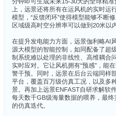
分钟即可生成未来15-30天的全球精
上，远景还将所有在运风机的实时运
模型，“反馈闭环”使得模型能够不断
区域级高时空分辨率可以做到20米以
在提升发电能力方面，远景伽利略AI风
源大模型的智能控制，如同配备了超
制系统难以处理的非线性、高维耦合
实时应对。它让风机拥有“预感”，能
警干预。同时，远景在后台云端同样
平台，覆盖百万级仿真工况，以及多
景。再加上远景ENFAST自研求解软
每天数千GB级海量数据的喂养，最终
的仿真迭代。