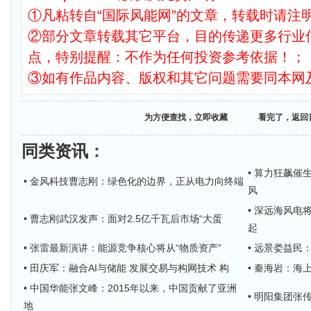
①凡粘转自“国际风能网”的文章，转载时请注明
②部分文章转载其它平台，目的传递更多行业
点，特别提醒：不作为任何投资参考依据！；
③如有作品内容、版权和其它问题需要同本网
为方便查找，立即收藏
看完了，返回
同类资讯
：
• 算力狂飙催
• 金风科技曹志刚：绿色化的边界，正从电力向终端
风
• 深远海风电
• 曹志刚武汉发声：面对2.5亿千瓦后市场“大蛋
起
• 张雷最新演讲：能源竞争核心将从“物质资产”
• 远景娄益民
• 田庆军：融合AI与储能 发展交易与构网技术 构
• 秦海岩：
• 中国华能张文峰：2015年以来，中国贡献了亚洲
• 明阳集团
地