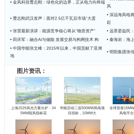
• 金风科技曹志刚：绿色化的边界，正从电力向终端
风
• 深远海风电
• 曹志刚武汉发声：面对2.5亿千瓦后市场“大蛋
起
• 张雷最新演讲：能源竞争核心将从“物质资产”
• 远景娄益民
• 田庆军：融合AI与储能 发展交易与构网技术 构
• 秦海岩：
• 中国华能张文峰：2015年以来，中国贡献了亚洲
• 明阳集团
地
图片资讯：
上海2026风光方案出炉：34
华能启动二连500MW风电项
全球首座16M
5MW陆风指标花
目招标，10MW大
风电平台