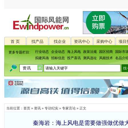
首 页
找产品
找企业
资讯中心
采购中心
项目
行业动态
企业动态
海上风电
政策法规
园区招商
国际市
更多专题栏目:
拟建风场
招标信息
投产喜讯
测风选址
风能技术
名品介
当前位置：
首页
»
资讯
»
专访纪实
»
专家言论
» 正文
秦海岩：海上风电是需要做强做优做