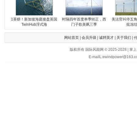
1英镑！新加坡海庭接盘英国
时隔四年首度单季转正，西
美法官叫停五
TwinHub浮式海
门子歌美飒三季
批冻
网站首页
|
会员升级
|
诚聘英才
|
关于我们
|
版权所有 国际风能网 © 2025-202
E-mailL:ewindpower@163