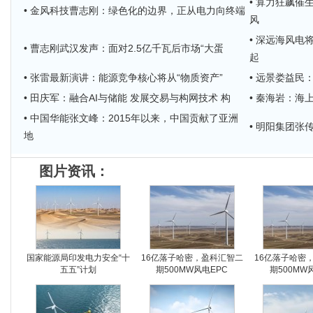
• 算力狂飙催
• 金风科技曹志刚：绿色化的边界，正从电力向终端
风
• 深远海风电
• 曹志刚武汉发声：面对2.5亿千瓦后市场“大蛋
起
• 张雷最新演讲：能源竞争核心将从“物质资产”
• 远景娄益民
• 田庆军：融合AI与储能 发展交易与构网技术 构
• 秦海岩：
• 中国华能张文峰：2015年以来，中国贡献了亚洲
• 明阳集团
地
图片资讯：
国家能源局印发电力安全“十
16亿落子哈密，盈科汇智二
16亿落子哈密
五五”计划
期500MW风电EPC
期500MW