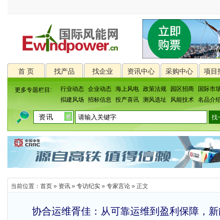
首 页
找产品
找企业
资讯中心
采购中心
项目
行业动态
企业动态
海上风电
政策法规
园区招商
国际市
更多专题栏目:
拟建风场
招标信息
投产喜讯
测风选址
风能技术
名品介
当前位置：
首页
»
资讯
»
专访纪实
»
专家言论
» 正文
协合运维胥佳：从可靠运维到盈利保障，新