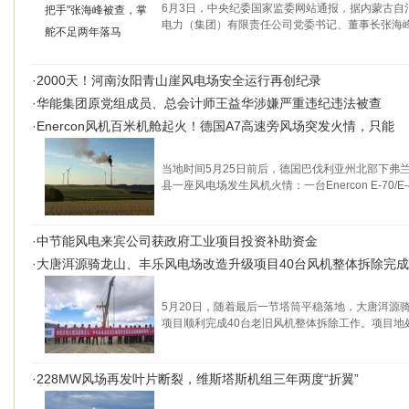
6月3日，中央纪委国家监委网站通报，据内蒙古自
电力（集团）有限责任公司党委书记、董事长张海
·
2000天！河南汝阳青山崖风电场安全运行再创纪录
·
华能集团原党组成员、总会计师王益华涉嫌严重违纪违法被查
·
Enercon风机百米机舱起火！德国A7高速旁风场突发火情，只能
当地时间5月25日前后，德国巴伐利亚州北部下弗兰肯地
县一座风电场发生风机火情：一台Enercon E-70/E
·
中节能风电来宾公司获政府工业项目投资补助资金
·
大唐洱源骑龙山、丰乐风电场改造升级项目40台风机整体拆除完成
5月20日，随着最后一节塔筒平稳落地，大唐洱源
项目顺利完成40台老旧风机整体拆除工作。项目地
·
228MW风场再发叶片断裂，维斯塔斯机组三年两度“折翼”