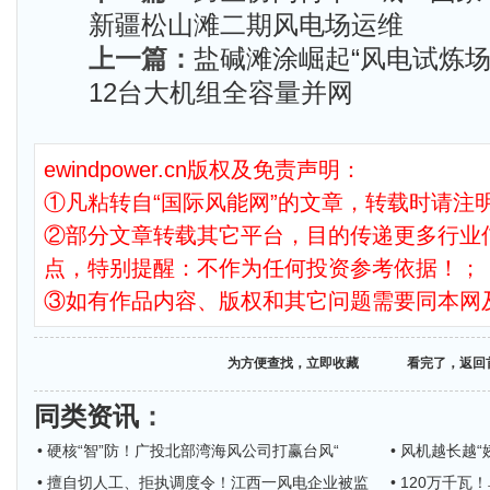
新疆松山滩二期风电场运维
上一篇：
盐碱滩涂崛起“风电试炼场
12台大机组全容量并网
ewindpower.cn版权及免责声明：
①凡粘转自“国际风能网”的文章，转载时请注明
②部分文章转载其它平台，目的传递更多行业
点，特别提醒：不作为任何投资参考依据！；
③如有作品内容、版权和其它问题需要同本网
为方便查找，立即收藏
看完了，返回
同类资讯
：
• 硬核“智”防！广投北部湾海风公司打赢台风“
• 风机越长越
• 擅自切人工、拒执调度令！江西一风电企业被监
• 120万千