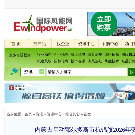
首 页
找产品
找企业
资讯中心
采购中心
项目
行业动态
企业动态
海上风电
政策法规
园区招商
国际市
更多专题栏目:
拟建风场
招标信息
投产喜讯
测风选址
风能技术
名品介
当前位置：
首页
»
资讯
»
资讯中心
»
综合其它
» 正文
内蒙古启动鄂尔多斯市杭锦旗2026年