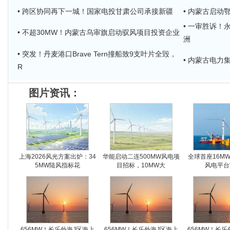
• 跨区协同再下一城！国家电投甘肃公司承接新疆
• 内蒙古启动
• 一审胜诉！
• 不超30MW！内蒙古乌审旗启动驭风项目投资企业
洲
• 突发！丹麦港口Brave Tern撞船致9支叶片全毁，
• 内蒙古电力
R
图片资讯：
上海2026风光方案出炉：34
华能启动二连500MW风电项
全球首座16M
5MW陆风指标花
目招标，10MW大
风电平台
656MW！长乐外海J区海上
656MW！长乐外海J区海上
656MW！长乐