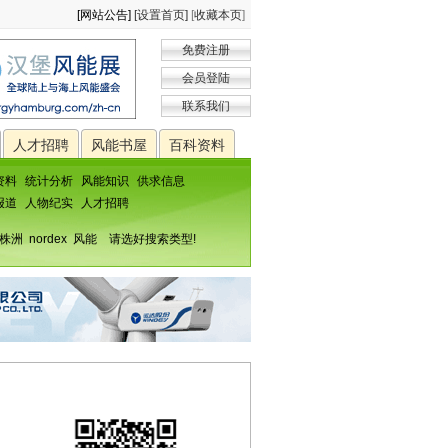
[网站公告]
[设置首页]
[
收藏本页
]
免费注册
会员登陆
联系我们
人才招聘
风能书屋
百科资料
资料
统计分析
风能知识
供求信息
报道
人物纪实
人才招聘
株洲
nordex
风能
请选好搜索类型!