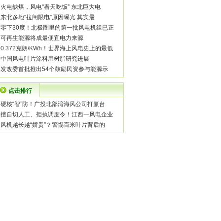
·
火电缺煤，风电“看天吃饭” 东北巨大电
·
东北多地“拉闸限电”原因曝光 其实最
·
零下30度！北极圈里的第一批风电机组已正
·
可再生能源将成最便宜电力来源
·
0.372克朗/KWh！世界海上风电史上的最低
·
中国风电叶片涂料用树脂研究进展
·
发改委首批推出54个鼓励民资参与能源示
点击排行
·
硬核“智”防！广投北部湾海风公司打赢台
·
擅自切人工、拒执调度令！江西一风电企业
·
风机越长越“娇贵”？警惕百米叶片背后的