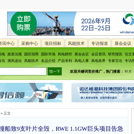
资讯中心
采购中心
项目招标
风能技术
专访报道
展会会议
风电
政策法规
园区招商
国际市场
风电财经
展会会议
会议资讯
研究报告
论文
喜讯
测风选址
风能技术
名品介绍
产品专利
风电人事
风电政界
专家言论
专访
欢迎关键词竞价推广，热门搜索：
叶片
» 正文
rn撞船致9支叶片全毁，RWE 1.1GW巨头项目告急