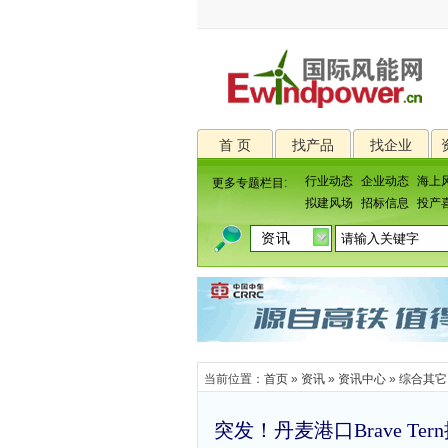
首 页
找产品
找企业
行业动态
企业动态
海上
更多专题栏目:
拟建风场
招标信息
投产
当前位置：
首页
»
资讯
»
资讯中心
»
综合其它
突发！丹麦港口Brave Te