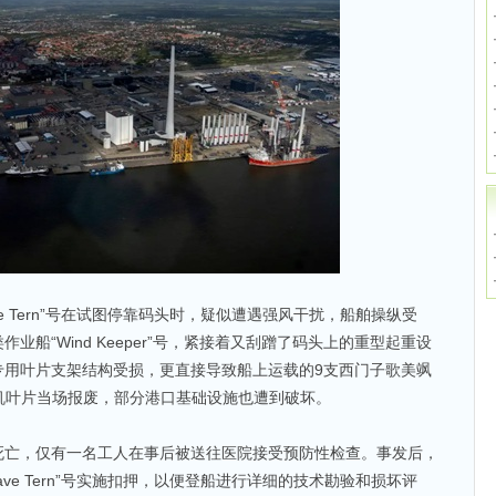
e Tern”号在试图停靠码头时，疑似遭遇强风干扰，船舶操纵受
船“Wind Keeper”号，紧接着又刮蹭了码头上的重型起重设
专用叶片支架结构受损，更直接导致船上运载的9支西门子歌美飒
海上风机叶片当场报废，部分港口基础设施也遭到破坏。
死亡，仅有一名工人在事后被送往医院接受预防性检查。事发后，
ve Tern”号实施扣押，以便登船进行详细的技术勘验和损坏评