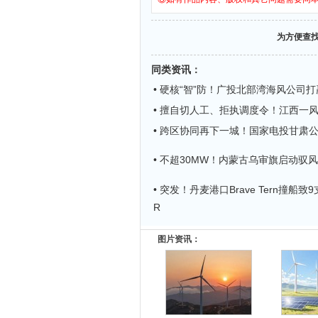
为方便查
同类资讯
：
• 硬核“智”防！广投北部湾海风公司打
• 擅自切人工、拒执调度令！江西一
• 跨区协同再下一城！国家电投甘肃
• 不超30MW！内蒙古乌审旗启动驭
• 突发！丹麦港口Brave Tern撞船
R
图片资讯：