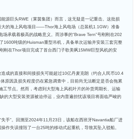
国能源巨头RWE（莱茵集团）而言，这无疑是一记重击。这批损
的海上风电项目——Thor海上风电场（总装机1.1GW）准备
场承载着极高的战略意义。而涉事的“Brave Tern”号刚刚在202
1600吨级的Huisman重型吊机，具备单次运输并安装三套完整
刚刚在Thor项目完成了首台西门子歌美飒15MW巨型风机的安
造成的直接和间接损失可能超过10亿丹麦克朗（约合人民币10.4
具体原因及损失程度仍在紧急调查中，目前尚无法断定是否会拖累
成的施工节点。然而，考虑到大型海上风机叶片的补货周期长、运输
号作为稀缺的大型安装资源被迫停运，业内普遍担忧该项目将面临严峻的
次“失手”。回溯至2024年11月23日，该船在西班牙Navantia船厂进
操作失误撞毁了一台25吨的移动式起重机，导致其坠入驳船。