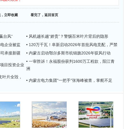
找，立即收藏
看完了，返回首页
赢台风“
• 风机越长越“娇贵”？警惕百米叶片背后的隐形
风电企业被监
• 120万千瓦！阜新启动2026年首批风电竞配，严禁
公司承接新疆
• 内蒙古启动鄂尔多斯市杭锦旗2026年驭风行动
• 一审胜诉！永福股份获判1600万工程款，阳江青
风项目投资企业
洲
致9支叶片全毁，
• 内蒙古电力集团"一把手"张海峰被查，掌舵不足