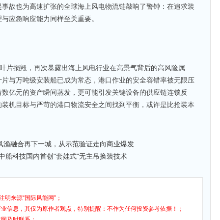
起事故也为高速扩张的全球海上风电物流链敲响了警钟：在追求装
理与应急响应能力同样至关重要。
撞到巨额叶片损毁，再次暴露出海上风电行业在高景气背后的高风险属
叶片与万吨级安装船已成为常态，港口作业的安全容错率被无限压
着数亿元的资产瞬间蒸发，更可能引发关键设备的供应链连锁反
的装机目标与严苛的港口物流安全之间找到平衡，或许是比抢装本
阳风渔融合再下一城，从示范验证走向商业爆发
！中船科技国内首创"套娃式"无主吊换装技术
注明来源“国际风能网”；
行业信息，其仅为原作者观点，特别提醒：不作为任何投资参考依据！；
本网及时联系；