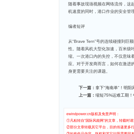
随着事故现场视频在网络流传，这
机速度的同时，港口作业的安全管
编者短评
从“Brave Tern”号的连续碰
性。随着风机大型化加速，百米级
缩。一次港口内的失控，不仅意味
应。对于开发商而言，如何在激进
身更需要关注的课题。
下一篇：
拿下“海南单”！明
上一篇：
缩短75%运难工期
ewindpower.cn版权及免责声明：
①凡粘转自“国际风能网”的文章，转载时请
②部分文章转载其它平台，目的传递更多
③如有作品内容、版权和其它问题需要同