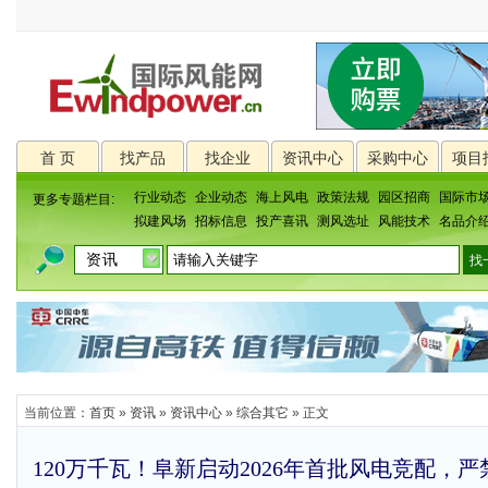
首 页
找产品
找企业
资讯中心
采购中心
项目
行业动态
企业动态
海上风电
政策法规
园区招商
国际市
更多专题栏目:
拟建风场
招标信息
投产喜讯
测风选址
风能技术
名品介
当前位置：
首页
»
资讯
»
资讯中心
»
综合其它
» 正文
120万千瓦！阜新启动2026年首批风电竞配，