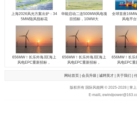
上海2026风光方案出炉：34
华能启动二连500MW风电项
全球首座16M
5MW陆风指标花
目招标，10MW大
风电平台
656MW！长乐外海J区海上
656MW！长乐外海J区海上
656MW！长乐
风电EPC重新招标，
风电EPC重新招标，
风电EPC重
网站首页
|
会员升级
|
诚聘英才
|
关于我们
|
版权所有 国际风能网 © 2025-202
E-mailL:ewindpower@163