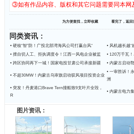
③如有作品内容、版权和其它问题需要同本网
为方便查找，立即收藏
看完了，返回
同类资讯
：
• 硬核“智”防！广投北部湾海风公司打赢台风“
• 风机越长越
• 擅自切人工、拒执调度令！江西一风电企业被监
• 120万千
• 跨区协同再下一城！国家电投甘肃公司承接新疆
• 内蒙古启动
• 一审胜诉！
• 不超30MW！内蒙古乌审旗启动驭风项目投资企业
洲
• 突发！丹麦港口Brave Tern撞船致9支叶片全毁，
• 内蒙古电力
R
图片资讯：