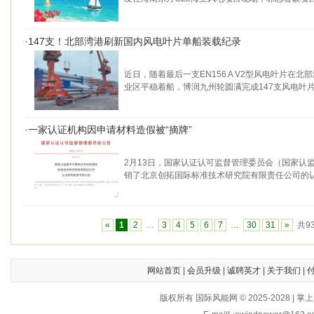
·
147支！北部湾港刷新国内风电叶片单船装载纪录
近日，随着最后一支EN156 A V2型风电叶片在
业区平稳着船，博润九州轮圆满完成147支风电叶
·
一家认证机构因申请材料造假被“摘牌”
2月13日，国家认证认可监督管理委员会（国家认
销了北京创拓国际标准技术研究院有限责任公司的
«
1
2
…
3
4
5
6
7
…
30
31
»
共9
网站首页
|
会员升级
|
诚聘英才
|
关于我们
|
版权所有 国际风能网 © 2025-202