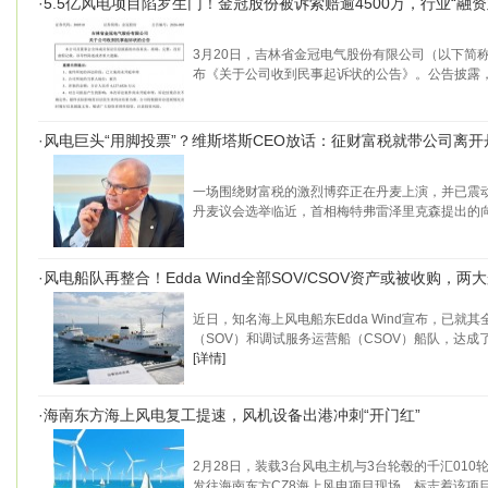
·
5.5亿风电项目陷罗生门！金冠股份被诉索赔逾4500万，行业“融
3月20日，吉林省金冠电气股份有限公司（以下简
布《关于公司收到民事起诉状的公告》。公告披露
·
风电巨头“用脚投票”？维斯塔斯CEO放话：征财富税就带公司离开
一场围绕财富税的激烈博弈正在丹麦上演，并已震
丹麦议会选举临近，首相梅特弗雷泽里克森提出的
·
风电船队再整合！Edda Wind全部SOV/CSOV资产或被收购，两
近日，知名海上风电船东Edda Wind宣布，已就
（SOV）和调试服务运营船（CSOV）船队，达成
[详情]
·
海南东方海上风电复工提速，风机设备出港冲刺“开门红”
2月28日，装载3台风电主机与3台轮毂的千汇01
发往海南东方CZ8海上风电项目现场，标志着该项