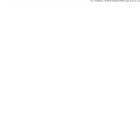
E-mailL:ewindpower@163