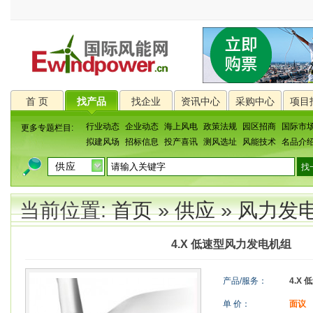
首 页
找产品
找企业
资讯中心
采购中心
项目
行业动态
企业动态
海上风电
政策法规
园区招商
国际市
更多专题栏目:
拟建风场
招标信息
投产喜讯
测风选址
风能技术
名品介
当前位置:
首页
»
供应
»
风力发
4.X 低速型风力发电机组
产品/服务：
4.X
单 价：
面议