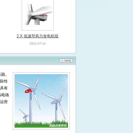
2.X 低速型风力发电机组
2021-07-12
乐园。
际性
具有
风电场
运营