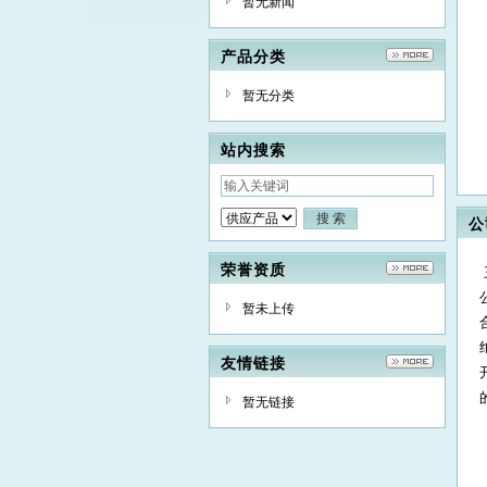
暂无新闻
产品分类
暂无分类
站内搜索
公
荣誉资质
暂未上传
友情链接
暂无链接