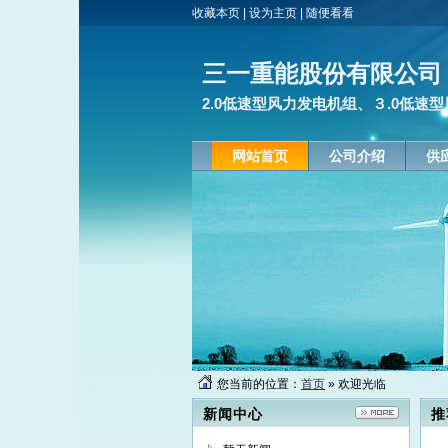
收藏本页
|
设为主页
|
随便看看
三一重能股份有限公司
2.0低速型风力发电机组、３.0低速
网站首页
公司介绍
供
您当前的位置：
首页
» 欢迎光临
新闻中心
推