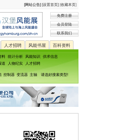
[网站公告]
[设置首页]
[
收藏本页
]
免费注册
会员登陆
联系我们
人才招聘
风能书屋
百科资料
资料
统计分析
风能知识
供求信息
报道
人物纪实
人才招聘
箱
控制器
变流器
主轴
请选好搜索类型!