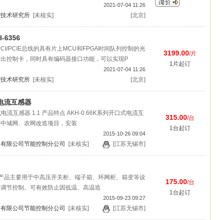
2021-07-04 11:26
控技术研究所
[未核实]
[北京]
-6356
PCI/PCIE总线的具有片上MCU和FPGA时间队列控制的光
3199.00
/片
出控制卡，同时具有编码器接口功能，可以实现P
1片起订
2021-07-04 11:26
控技术研究所
[未核实]
[北京]
口电流互感器
开口式电流互感器 1.1 产品特点 AKH-0.66K系列开口式电流互
315.00
/台
业中城网、农网改造项目，安装
1台起订
2015-10-26 09:04
造有限公司节能控制分公司
[未核实]
[江苏无锡市]
产品主要用于中高压开关柜、端子箱、环网柜、箱变等设
175.00
/台
的调节控制。可有效防止因低温、高温造
1台起订
2015-09-23 09:27
造有限公司节能控制分公司
[未核实]
[江苏无锡市]