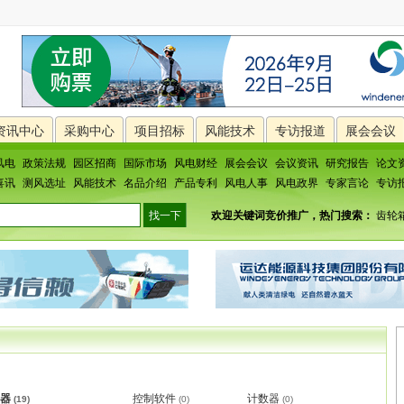
资讯中心
采购中心
项目招标
风能技术
专访报道
展会会议
风电
政策法规
园区招商
国际市场
风电财经
展会会议
会议资讯
研究报告
论文
喜讯
测风选址
风能技术
名品介绍
产品专利
风电人事
风电政界
专家言论
专访
欢迎关键词竞价推广，热门搜索：
齿轮
器
控制软件
计数器
(19)
(0)
(0)