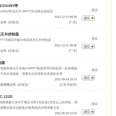
24/48V带
面议
4/48V带QUICK-MPPT升压降压高校型
2012-12-21 09:39
限公司
[未核实]
[广东]
光互补控制器
面议
K-MPPT功能20A输出电流风光互补控制器
2012-12-21 09:39
限公司
[未核实]
[广东]
制器
智能型风光互补路灯MPPT电源管理控制器是一款高级能
面议
用于风光资源差，需要充分利用风光资源的应用
2011-09-03 19:13
开发有限公司
[未核实]
[江苏无锡市]
-122D
认证指南测量冗余对于额定功率1兆瓦或1兆瓦以上的风机，测
面议
和测量设备应该配备控制系统的功率测量冗余
2011-06-19 14:20