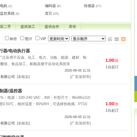
电机
编码器
传感器
(1)
(6)
(27)
监控系统
其它
(5)
(25)
应二手
提供加工
提供合作
库存
标价
图片
VIP
执行器/电动执行器
广泛应用于石油、化工、电力、冶炼、能源、建材、制
1.00
/台
、酿造、食品加工、船舶及楼宇自动化系统等
1台起订
2026-08-05 11:31
展有限公司
[未核实]
[广东深圳市]
控制器/温控器
%；电源：100-240 VAC，8W；外型尺寸：96x96x110
1.00
0-50℃，相对湿度：90%RH；可选择热电偶、PT10
/台
1台起订
2026-08-05 11:31
展有限公司
[未核实]
[广东深圳市]