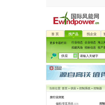
首 页
找产品
找企业
行业动态
企业动态
海上
更多专题栏目:
拟建风场
招标信息
投产
当前位置:
首页
»
供应
»
控制系统
»
控制器
按行业浏览
偏航/变桨系统
控制
(13)