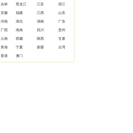
吉林
黑龙江
江苏
浙江
安徽
福建
江西
山东
河南
湖北
湖南
广东
广西
海南
四川
贵州
云南
西藏
陕西
甘肃
青海
宁夏
新疆
台湾
香港
澳门