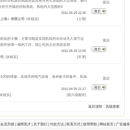
间的经济机器控制器还是具有分布式智能的大型系统，都可
面议
计的可升级的控制系统。系统内大范围的I/
2011-05-25 22:26
（上海）有限公司
[未核实]
[上海]
电机组的大脑，主要功能是实现机组的全自动无人值守运
面议
能部件协调一致的工作。我公司的主控系统采用
2011-05-25 12:55
公司
[未核实]
[天津]
P3100的维修，及相关的电气设备，各种板卡的备件，风场
面议
2011-04-26 21:27
[未核实]
[四川成都市]
返回顶部
高级搜索
|
会员升级
|
诚聘英才
|
关于我们
|
付款方法
|
联系方式
|
使用帮助
|
网站留言
|
广告服务