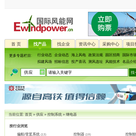
首 页
找产品
找企业
资讯中心
采购中心
项目
行业动态
企业动态
海上风电
政策法规
园区招商
国际市
更多专题栏目:
拟建风场
招标信息
投产喜讯
测风选址
风能技术
名品介
当前位置:
首页
»
供应
»
控制系统
»
继电器
按行业浏览
偏航/变桨系统
控制器
控制
(13)
(19)