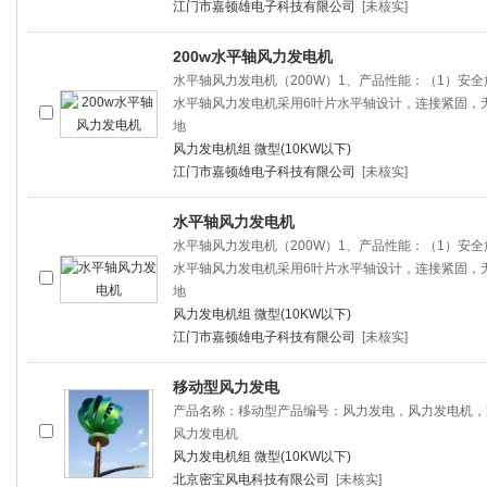
江门市嘉顿雄电子科技有限公司
[未核实]
200w水平轴风力发电机
水平轴风力发电机（200W）1、产品性能：（1）安
水平轴风力发电机采用6叶片水平轴设计，连接紧固，
地
风力发电机组
微型(10KW以下)
江门市嘉顿雄电子科技有限公司
[未核实]
水平轴风力发电机
水平轴风力发电机（200W）1、产品性能：（1）安
水平轴风力发电机采用6叶片水平轴设计，连接紧固，
地
风力发电机组
微型(10KW以下)
江门市嘉顿雄电子科技有限公司
[未核实]
移动型风力发电
产品名称：移动型产品编号：风力发电，风力发电机，
风力发电机
风力发电机组
微型(10KW以下)
北京密宝风电科技有限公司
[未核实]