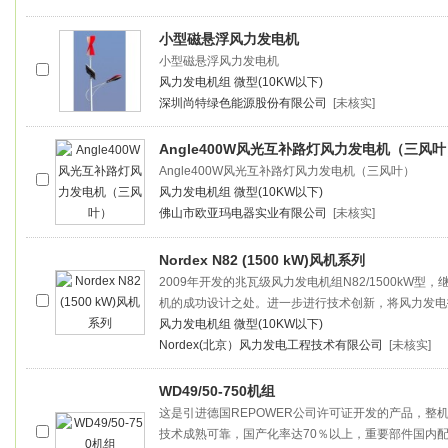
小型磁悬浮风力发电机
小型磁悬浮风力发电机
风力发电机组
微型(10KW以下)
深圳尚特绿色能源股份有限公司
[未核实]
Angle400W风光互补路灯风力发电机（三风叶
Angle400W风光互补路灯风力发电机（三风叶）
风力发电机组
微型(10KW以下)
佛山市欧亚玛电器实业有限公司
[未核实]
Nordex N82 (1500 kW)风机系列
2009年开发的兆瓦级风力发电机组N82/1500kW型
机的成功设计之处。进一步进行技术创新，将风力发电
风力发电机组
微型(10KW以下)
Nordex(北京）风力发电工程技术有限公司
[未核实]
WD49/50-750机组
这是引进德国REPOWER公司许可证开发的产品，整机通
技术成熟可靠，国产化率达70％以上，重要部件国内