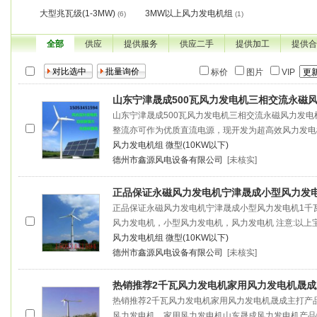
大型兆瓦级(1-3MW)
3MW以上风力发电机组
(6)
(1)
全部
供应
提供服务
供应二手
提供加工
提供合
标价
图片
VIP
山东宁津晟成500瓦风力发电机三相交流永磁
山东宁津晟成500瓦风力发电机三相交流永磁风力发电
整流亦可作为优质直流电源，现开发为超高效风力发电
风力发电机组
微型(10KW以下)
德州市鑫源风电设备有限公司
[未核实]
正品保证永磁风力发电机宁津晟成小型风力发电
正品保证永磁风力发电机宁津晟成小型风力发电机1千瓦2
风力发电机，小型风力发电机，风力发电机 注意:以上
风力发电机组
微型(10KW以下)
德州市鑫源风电设备有限公司
[未核实]
热销推荐2千瓦风力发电机家用风力发电机晟成
热销推荐2千瓦风力发电机家用风力发电机晟成主打产
风力发电机，家用风力发电机山东晟成风力发电机产品特