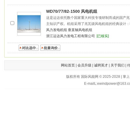
WD70/77/82-1500 风电机组
这是运达依托数个国家重大科技专项研制而成的国产兆
主知识产权。机组采用了兆瓦级风电机组的经典设计：
风力发电机组
垂直轴风电机组
浙江运达风力发电工程有限公司
[已核实]
网站首页
|
会员升级
|
诚聘英才
|
关于我们
|
版权所有 国际风能网 © 2025-202
E-mailL:ewindpower@163