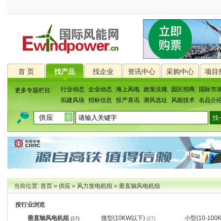
首 页
找产品
找企业
资讯中心
采购中心
项目
行业动态
企业动态
海上风电
政策法规
园区招商
国际市
更多专题栏目:
拟建风场
招标信息
投产喜讯
测风选址
风能技术
名品介
当前位置:
首页
»
供应
»
风力发电机组
»
垂直轴风电机组
按行业浏览
垂直轴风电机组
微型(10KW以下)
小型(10-100
(17)
(27)