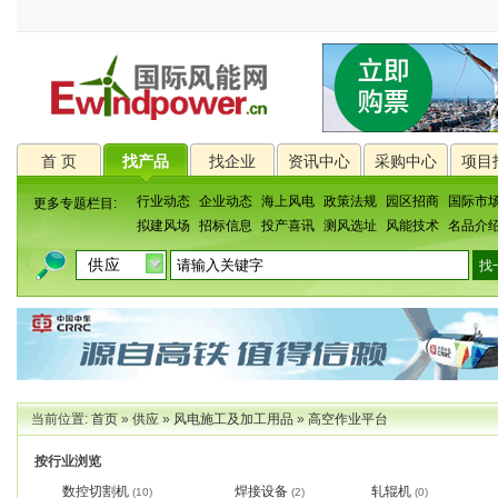
首 页
找产品
找企业
资讯中心
采购中心
项目
行业动态
企业动态
海上风电
政策法规
园区招商
国际市
更多专题栏目:
拟建风场
招标信息
投产喜讯
测风选址
风能技术
名品介
当前位置:
首页
»
供应
»
风电施工及加工用品
»
高空作业平台
按行业浏览
数控切割机
焊接设备
轧辊机
(10)
(2)
(0)