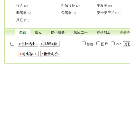
模具
起吊设备
平板车
(0)
(0)
(0)
助爬器
免爬器
安全类产品
(9)
(2)
(16)
其它
(18)
全部
供应
提供服务
供应二手
提供加工
提供合
标价
图片
VIP