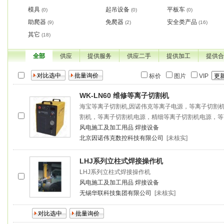
模具
起吊设备
平板车
(0)
(0)
(0)
助爬器
免爬器
安全类产品
(9)
(2)
(16)
其它
(18)
全部
供应
提供服务
供应二手
提供加工
提供合
标价
图片
VIP
WK-LN60 维修等离子切割机
海宝等离子切割机,因诺伟克等离子电源，等离子切割
割机，等离子切割机电源，精细等离子切割机电源，等
风电施工及加工用品
焊接设备
北京因诺伟克数控科技有限公司
[未核实]
LHJ系列立柱式焊接操作机
LHJ系列立柱式焊接操作机
风电施工及加工用品
焊接设备
无锡华联科技集团有限公司
[未核实]