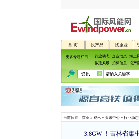
首 页
找产品
找企业
行业动态
企业动态
海上
更多专题栏目:
拟建风场
招标信息
投产
当前位置：
首页
»
资讯
»
资讯中心
»
行业动态
3.8GW ！吉林