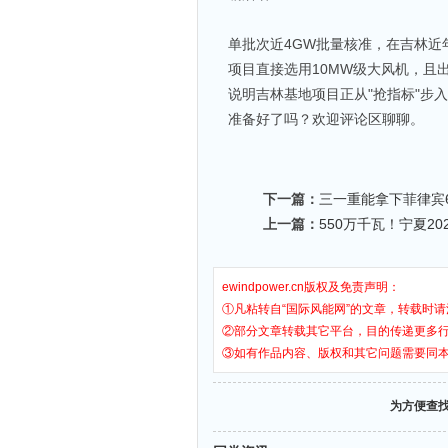
单批次近4GW批量核准，在吉林
项目直接选用10MW级大风机，且
说明吉林基地项目正从"抢指标"步入
准备好了吗？欢迎评论区聊聊。
下一篇：
三一重能拿下菲律宾
上一篇：
550万千瓦！宁夏2
ewindpower.cn版权及免责声明：
①凡粘转自“国际风能网”的文章，转载时请
②部分文章转载其它平台，目的传递更多
③如有作品内容、版权和其它问题需要同
为方便查