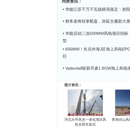
同类资讯
：
• 华能江苏千万千瓦级棋局落定：射阳
• 财务老将转掌舵盘，孙延文履新大
• 华能启动二连500MW风电项目招标
型
• 656MW！长乐外海J区海上风电E
巨
• Vattenfall斩获丹麦1.8GW海上
图片资讯：
河北乐亭风光一体化项目风
青海伏山风
机全部吊装完