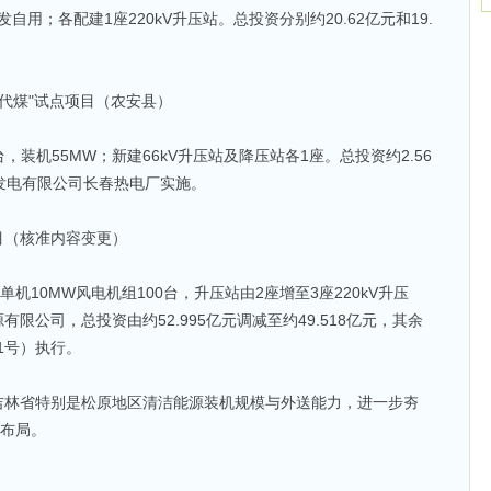
自用；各配建1座220kV升压站。总投资分别约20.62亿元和19.
电代煤"试点项目（农安县）
×1台，装机55MW；新建66kV升压站及降压站各1座。总投资约2.56
发电有限公司长春热电厂实施。
目（核准内容变更）
机10MW风电机组100台，升压站由2座增至3座220kV升压
限公司，总投资由约52.995亿元调减至约49.518亿元，其余
01号）执行。
吉林省特别是松原地区清洁能源装机规模与外送能力，进一步夯
的布局。