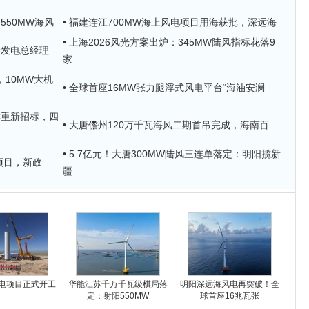
550MW海风
• 福建连江700MW海上风电项目用海获批，深远海
• 上海2026风光方案出炉：345MW陆风指标花落9
唐发电总经理
家
，10MW大机
• 全球首座16MW张力腿浮式风电平台“海油安澜
PC重新招标，四
• 大唐儋州120万千瓦海风二期首吊完成，海南百
• 5.7亿元！大唐300MW陆风三连单落定：明阳揽新
风电项目，新政
疆
电项目正式开工
华能江苏千万千瓦级棋局落
明阳深远海风电再突破！全
定：射阳550MW
球首座16兆瓦张