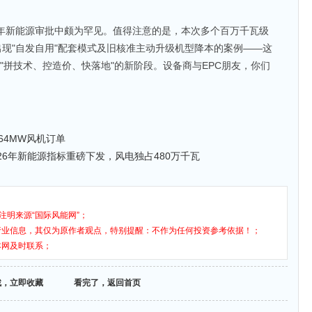
近年新能源审批中颇为罕见。值得注意的是，本次多个百万千瓦级
出现"自发自用"配套模式及旧核准主动升级机型降本的案例——这
"拼技术、控造价、快落地"的新阶段。设备商与EPC朋友，你们
64MW风机订单
026年新能源指标重磅下发，风电独占480万千瓦
注明来源“国际风能网”；
行业信息，其仅为原作者观点，特别提醒：不作为任何投资参考依据！；
本网及时联系；
找，立即收藏
看完了，返回首页