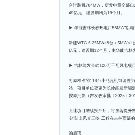
合计装机784MW，所发电量全部自发
49亿元，建设期均为19个月。
▶ 华能吉林长春热电厂55MW"以
新建WTG 6.25MW×8台＋5MW
亿元，建设期12个月，由华能吉林
▶ 吉林能发长岭100万千瓦风电项
将原核准的118台小兆瓦机组调整为单
站，项目单位变更为长岭能发新能源有
按原批复（吉发改审批〔2025〕3
上述项目陆续投产后，将显著提升
实"陆上风光三峡"工程在吉林西部
编后语