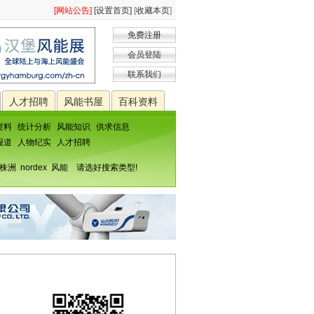
[网站公告]
[设置首页]
[
收藏本页
]
免费注册
会员登陆
联系我们
人才招聘
风能书屋
百科资料
资料
统计分析
风能知识
供求信息
报道
人物纪实
人才招聘
株洲
nordex
风能
请选好搜索类型!