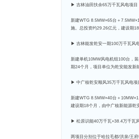
▶ 吉林油田扶余65万千瓦风电项
新建WTG 8.5MW×65台＋7.5M
施。总投资约29.26亿元，建设
▶ 吉林能发乾安一期100万千瓦风
新建单机10MW风电机组100台，装机
期24个月，项目单位为乾安能发新
▶ 中广核乾安顺风35万千瓦风电
新建WTG 8.5MW×40台＋10MW
建设期18个月，由中广核新能源乾
▶ 松原识能40万千瓦+38.4万
两项目分别位于哈拉毛都/洪泉/王府站