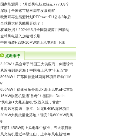
·
国家能源局：7月份风电核发绿证7773万个，
·
深读｜全国碳市场三周年发展观察
·
欧洲可再生能源计划REPowerEU公布2年后
·
全球最大的风能展开始了！
·
权威数据！2024年3月全国新能源并网消纳
·
全球风电进入加速增长期
·
中国海装H230-10MW陆上风电机组下线
点击排行
·
3.2GW！美企牵手韩国三大供应商，剑指珍岛
·
从近海到深远海！中国海上风电"十五五"剑
·
806MW！江苏国信盐城两海风项目启动11M
W
·
656MW！福建长乐外海J区海上风电EPC重新
·
15MW旗舰机型遭“首考”！德国He Dreiht
·
“风电钢+大兆瓦整机”双线入规，甘肃“
·
粤海风再提速！阳江、汕尾9.4GW海风项目
·
20MW大机批量化落地！瑞安2号600MW海风
项
·
江苏1.45GW海上风电集中核准，五大项目吹
·
风光装机逼近半壁江山，上半年风电新增38