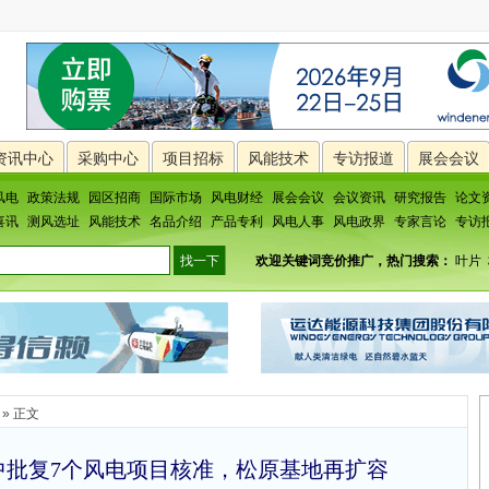
资讯中心
采购中心
项目招标
风能技术
专访报道
展会会议
风电
政策法规
园区招商
国际市场
风电财经
展会会议
会议资讯
研究报告
论文
喜讯
测风选址
风能技术
名品介绍
产品专利
风电人事
风电政界
专家言论
专访
欢迎关键词竞价推广，热门搜索：
叶片
» 正文
省集中批复7个风电项目核准，松原基地再扩容